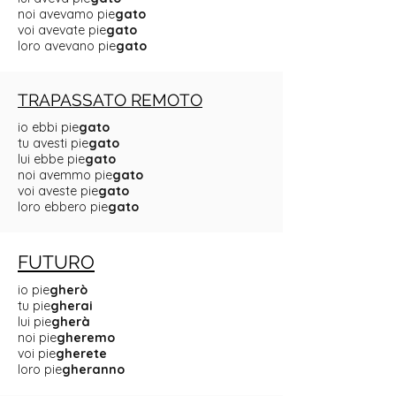
noi avevamo pie
gato
voi avevate pie
gato
loro avevano pie
gato
TRAPASSATO REMOTO
io ebbi pie
gato
tu avesti pie
gato
lui ebbe pie
gato
noi avemmo pie
gato
voi aveste pie
gato
loro ebbero pie
gato
FUTURO
io pie
gherò
tu pie
gherai
lui pie
gherà
noi pie
gheremo
voi pie
gherete
loro pie
gheranno