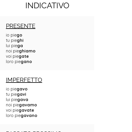
INDICATIVO
PRESENTE
io pie
go
tu pie
ghi
lui pie
ga
noi pie
ghiamo
voi pie
gate
loro pie
gano
IMPERFETTO
io pie
gavo
tu pie
gavi
lui pie
gava
noi pie
gavamo
voi pie
gavate
loro pie
gavano