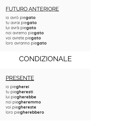
FUTURO ANTERIORE
io avrò pie
gato
tu avrai pie
gato
lui avrà pie
gato
noi avremo pie
gato
voi avrete pie
gato
loro avranno pie
gato
CONDIZIONALE
PRESENTE
io pie
gherei
tu pie
gheresti
lui pie
gherebbe
noi pie
gheremmo
voi pie
ghereste
loro pie
gherebbero