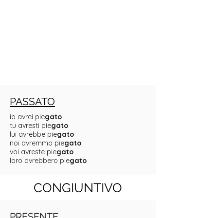
PASSATO
io avrei pie
gato
tu avresti pie
gato
lui avrebbe pie
gato
noi avremmo pie
gato
voi avreste pie
gato
loro avrebbero pie
gato
CONGIUNTIVO
PRESENTE