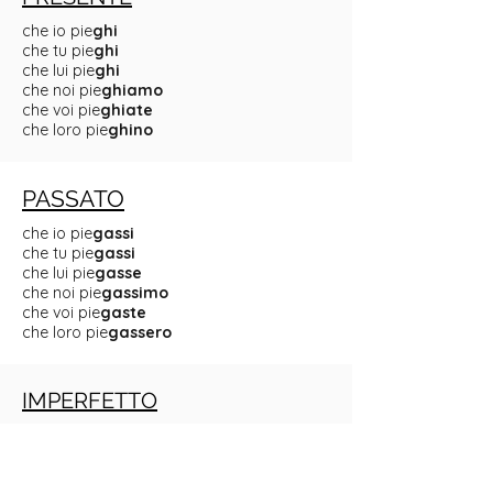
che io pie
ghi
che tu pie
ghi
che lui pie
ghi
che noi pie
ghiamo
che voi pie
ghiate
che loro pie
ghino
PASSATO
che io pie
gassi
che tu pie
gassi
che lui pie
gasse
che noi pie
gassimo
che voi pie
gaste
che loro pie
gassero
IMPERFETTO
che io pie
gassi
che tu pie
gassi
che lui pie
gasse