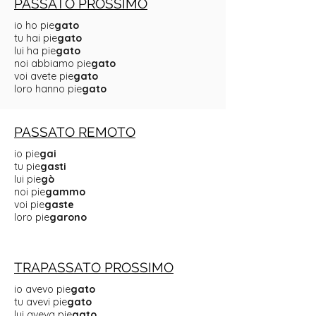
PASSATO PROSSIMO
io ho pie
gato
tu hai pie
gato
lui ha pie
gato
noi abbiamo pie
gato
voi avete pie
gato
loro hanno pie
gato
PASSATO REMOTO
io pie
gai
tu pie
gasti
lui pie
gò
noi pie
gammo
voi pie
gaste
loro pie
garono
TRAPASSATO PROSSIMO
io avevo pie
gato
tu avevi pie
gato
lui aveva pie
gato