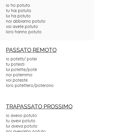
io ho potuto
tu hai potuto
lui ha potuto
noi abbiamo potuto
voi avete potuto
loro hanno potuto
PASSATO REMOTO
io potetti/ potei
tu potesti
lui potette/poté
noi potemmo
voi poteste
loro potettero/poterono
TRAPASSATO PROSSIMO
io avevo potuto
tu avevi potuto
lui aveva potuto
noi avevamo potuto