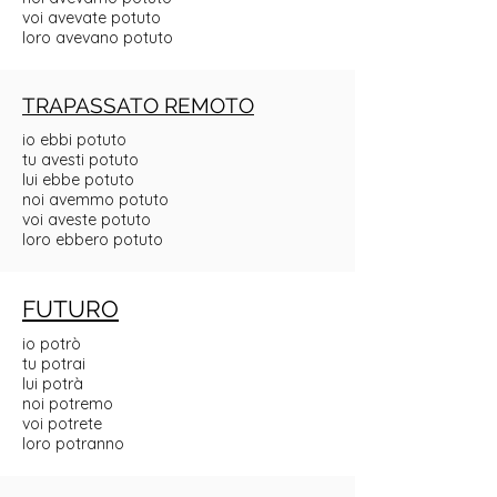
voi avevate potuto
loro avevano potuto
TRAPASSATO REMOTO
io ebbi potuto
tu avesti potuto
lui ebbe potuto
noi avemmo potuto
voi aveste potuto
loro ebbero potuto
FUTURO
io potrò
tu potrai
lui potrà
noi potremo
voi potrete
loro potranno