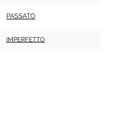
PASSATO
IMPERFETTO
TRAPASSATO
Crescita personale
PRACTITIONER PNL GRATIS ONLINE
(Daniele Penna)
IMPERATIVO
PRESENTE