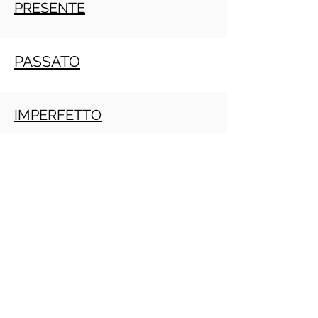
PRESENTE
PASSATO
IMPERFETTO
TRAPASSATO
Crescita personale
PRACTITIONER PNL GRATIS ONLINE
(Daniele Penna)
IMPERATIVO