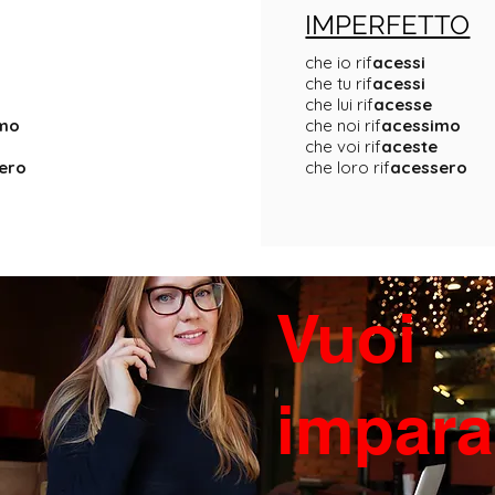
IMPERFETTO
che io rif
acessi
che tu rif
acessi
che lui rif
acesse
imo
che noi rif
acessimo
che voi rif
aceste
ero
che loro rif
acessero
Vuoi
impara