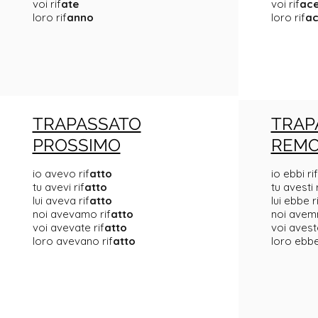
voi rif
ate
voi rif
ace
loro rif
anno
loro rif
a
TRAPASSATO
TRAP
PROSSIMO
REM
io avevo rif
atto
io ebbi rif
tu avevi rif
atto
tu avesti r
lui aveva rif
atto
lui ebbe r
noi avevamo rif
atto
noi avem
voi avevate rif
atto
voi aveste
loro avevano rif
atto
loro ebbe