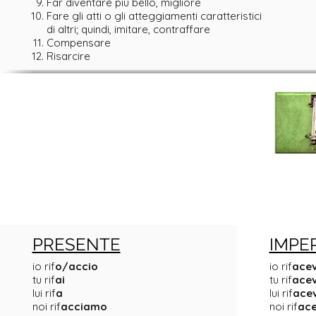
Far diventare più bello, migliore
Fare gli atti o gli atteggiamenti caratteristici
di altri; quindi, imitare, contraffare
Compensare
Risarcire
PRESENTE
IMPE
io rif
o/accio
io rif
ace
tu rif
ai
tu rif
acev
lui rif
a
lui rif
ace
noi rif
acciamo
noi rif
ac