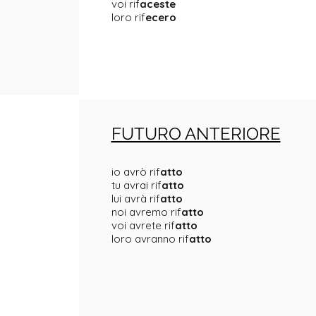
voi rif
aceste
loro rif
ecero
FUTURO ANTERIORE
io avrò rif
atto
tu avrai rif
atto
lui avrà rif
atto
noi avremo rif
atto
voi avrete rif
atto
loro avranno rif
atto