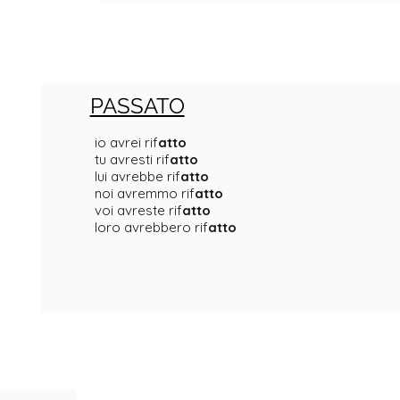
PASSATO
io avrei rif
atto
tu avresti rif
atto
lui avrebbe rif
atto
noi avremmo rif
atto
voi avreste rif
atto
loro avrebbero rif
atto