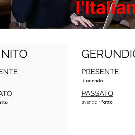
l'Itali
INITO
GERUNDI
ENTE
PRESENTE
rif
acendo
PASSATO
ATO
avendo rif
atto
atto