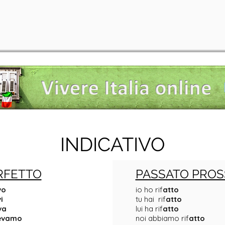
INDICATIVO
RFETTO
PASSATO PROS
vo
io ho rif
atto
i
tu hai rif
atto
va
lui ha rif
atto
evamo
noi abbiamo rif
atto