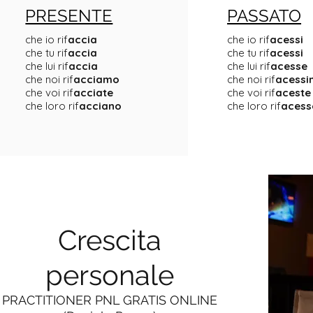
PRESENTE
PASSATO
che io rif
accia
che io rif
acessi
che tu rif
accia
che tu rif
acessi
che lui rif
accia
che lui rif
acesse
che noi rif
acciamo
che noi rif
acess
che voi rif
acciate
che voi rif
aceste
che loro rif
acciano
che loro rif
acess
Crescita
personale
PRACTITIONER PNL GRATIS ONLINE