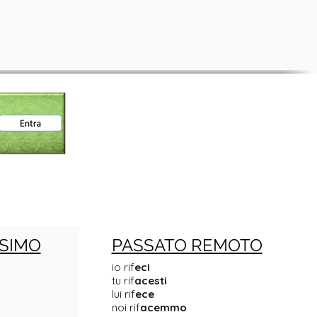
SIMO
PASSATO REMOTO
io rif
eci
tu rif
acesti
lui rif
ece
noi rif
acemmo