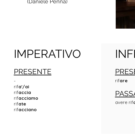
(Daniele Penna)
IMPERATIVO
INF
PRESENTE
PRES
rif
are
-
rif
a'/ai
PASS
rif
accia
rif
acciamo
avere rif
rif
ate
rif
acciano