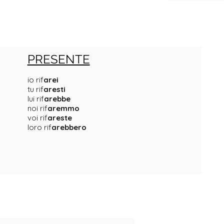
PRESENTE
io rif
arei
tu rif
aresti
lui rif
arebbe
noi rif
aremmo
voi rif
areste
loro rif
arebbero