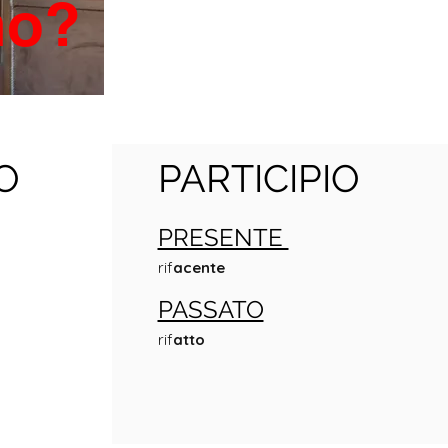
ano?
O
PARTICIPIO
PRESENTE
rif
acente
PASSATO
rif
atto