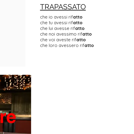
TRAPASSATO
che io avessi rif
atto
che tu avessi rif
atto
che lui avesse rif
atto
che noi avessimo rif
atto
che voi aveste rif
atto
che loro avessero rif
atto
re