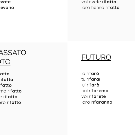
vate
voi avete rif
atto
cevano
loro hanno rif
atto
ASSATO
FUTURO
OTO
io rif
arò
atto
tu rif
arai
if
atto
lui rif
arà
if
atto
noi rif
aremo
mo rif
atto
voi rif
arete
 rif
atto
loro rif
aranno
ro rif
atto