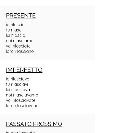
PRESENTE
io rilascio
tu rilasci
lui rilascia
noi rilasciamo
voi rilasciate
loro rilasciano
IMPERFETTO
io rilasciavo
tu rilasciavi
lui rilasciava
noi rilasciavamo
voi rilasciavate
loro rilasciavano
PASSATO PROSSIMO