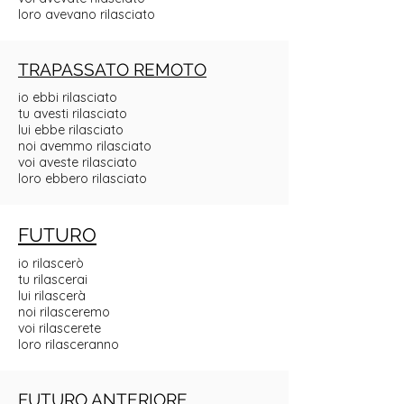
loro avevano rilasciato
TRAPASSATO REMOTO
io ebbi rilasciato
tu avesti rilasciato
lui ebbe rilasciato
noi avemmo rilasciato
voi aveste rilasciato
loro ebbero rilasciato
FUTURO
io rilascerò
tu rilascerai
lui rilascerà
noi rilasceremo
voi rilascerete
loro rilasceranno
FUTURO ANTERIORE