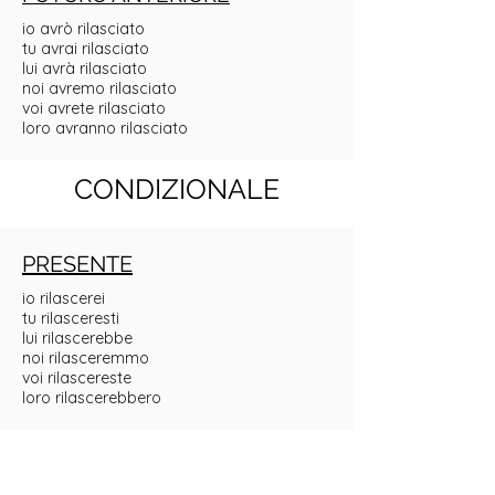
io avrò rilasciato
tu avrai rilasciato
lui avrà rilasciato
noi avremo rilasciato
voi avrete rilasciato
loro avranno rilasciato
CONDIZIONALE
PRESENTE
io rilascerei
tu rilasceresti
lui rilascerebbe
noi rilasceremmo
voi rilascereste
loro rilascerebbero