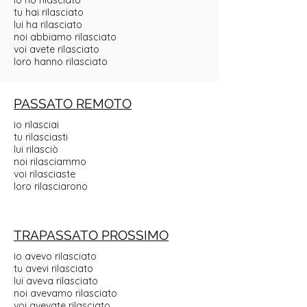
io ho rilasciato
tu hai rilasciato
lui ha rilasciato
noi abbiamo rilasciato
voi avete rilasciato
loro hanno rilasciato
PASSATO REMOTO
io rilasciai
tu rilasciasti
lui rilasciò
noi rilasciammo
voi rilasciaste
loro rilasciarono
TRAPASSATO PROSSIMO
io avevo rilasciato
tu avevi rilasciato
lui aveva rilasciato
noi avevamo rilasciato
voi avevate rilasciato