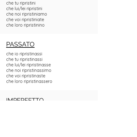
che tu ripristini
che lui/lei ripristini
che noi ripristiniamo
che voi ripristiniate
che loro ripristinino
PASSATO
che io ripristinassi
che tu ripristinassi
che lui/lei ripristinasse
che noi ripristinassimo
che voi ripristinaste
che loro ripristinassero
IMPERFETTO
che io ripristinassi
che tu ripristinassi
che lui/lei ripristinasse
che noi ripristinassimo
che voi ripristinaste