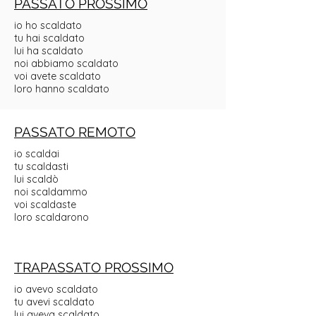
PASSATO PROSSIMO
io ho scaldato
tu hai scaldato
lui ha scaldato
noi abbiamo scaldato
voi avete scaldato
loro hanno scaldato
PASSATO REMOTO
io scaldai
tu scaldasti
lui scaldò
noi scaldammo
voi scaldaste
loro scaldarono
TRAPASSATO PROSSIMO
io avevo scaldato
tu avevi scaldato
lui aveva scaldato