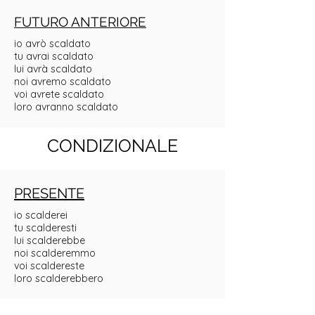
FUTURO ANTERIORE
io avrò scaldato
tu avrai scaldato
lui avrà scaldato
noi avremo scaldato
voi avrete scaldato
loro avranno scaldato
CONDIZIONALE
PRESENTE
io scalderei
tu scalderesti
lui scalderebbe
noi scalderemmo
voi scaldereste
loro scalderebbero