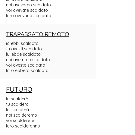
noi avevamo scaldato
voi avevate scaldato
loro avevano scaldato
TRAPASSATO REMOTO
io ebbi scaldato
tu avesti scaldato
lui ebbe scaldato
noi avemmo scaldato
voi aveste scaldato
loro ebbero scaldato
FUTURO
io scalderò
tu scalderai
lui scalderà
noi scalderemo
voi scalderete
loro scalderanno