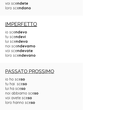
voi sce
ndete
loro sce
ndono
IMPERFETTO
io sce
ndevo
tu sce
ndevi
lui sce
ndeva
noi sce
ndevamo
voi sce
ndevate
loro sce
ndevano
PASSATO PROSSIMO
io ho sce
so
tu hai sce
so
lui ha sce
so
noi abbiamo sce
so
voi avete sce
so
loro hanno sce
so