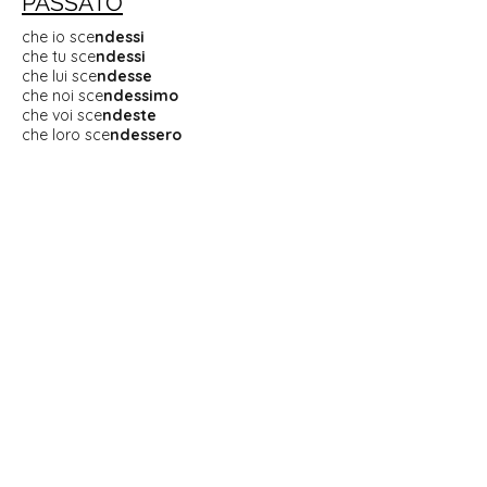
PASSATO
che io sce
ndessi
che tu sce
ndessi
che lui sce
ndesse
che noi sce
ndessimo
che voi sce
ndeste
che loro sce
ndessero
IMPERFETTO
che io sce
ndessi
che tu sce
ndessi
che lui sce
ndesse
che noi sce
ndessimo
che voi sce
ndeste
che loro sce
ndessero
TRAPASSATO
che io avessi sce
so
che tu avessi sce
so
che lui avesse sce
so