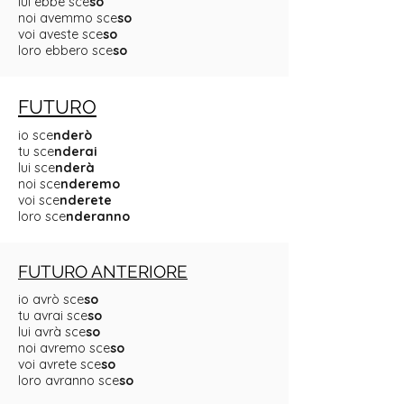
lui ebbe sce
so
noi avemmo sce
so
voi aveste sce
so
loro ebbero sce
so
FUTURO
io sce
nderò
tu sce
nderai
lui sce
nderà
noi sce
nderemo
voi sce
nderete
loro sce
nderanno
FUTURO ANTERIORE
io avrò sce
so
tu avrai sce
so
lui avrà sce
so
noi avremo sce
so
voi avrete sce
so
loro avranno sce
so