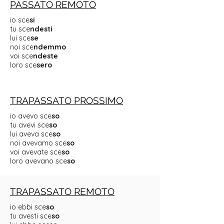
PASSATO REMOTO
io sce
si
tu sce
ndesti
lui sce
se
noi sce
ndemmo
voi sce
ndeste
loro sce
sero
TRAPASSATO PROSSIMO
io avevo sce
so
tu avevi sce
so
lui aveva sce
so
noi avevamo sce
so
voi avevate sce
so
loro avevano sce
so
TRAPASSATO REMOTO
io ebbi sce
so
tu avesti sce
so