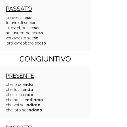
PASSATO
io avrei sce
so
tu avresti sce
so
lui avrebbe sce
so
noi avremmo sce
so
voi avreste sce
so
loro avrebbero sce
so
CONGIUNTIVO
PRESENTE
che io sce
nda
che tu sce
nda
che lui sce
nda
che noi sce
ndiamo
che voi sce
ndiate
che loro sce
ndano