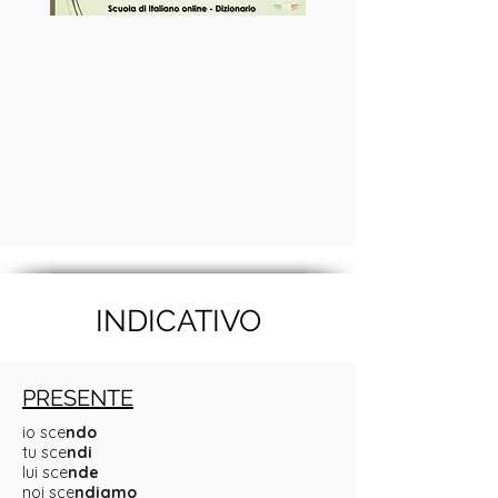
INDICATIVO
PRESENTE
io sce
ndo
tu sce
ndi
lui sce
nde
noi sce
ndiamo