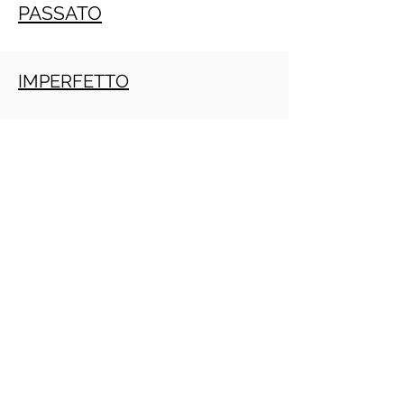
PASSATO
IMPERFETTO
TRAPASSATO
Crescita personale
PRACTITIONER PNL GRATIS ONLINE
(Daniele Penna)
IMPERATIVO
PRESENTE