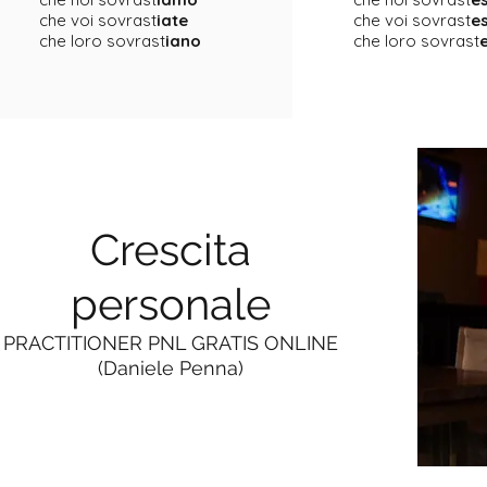
che voi sovrast
iate
che voi sovrast
e
che loro sovrast
iano
che loro sovrast
Crescita
personale
PRACTITIONER PNL GRATIS ONLINE
(Daniele Penna)