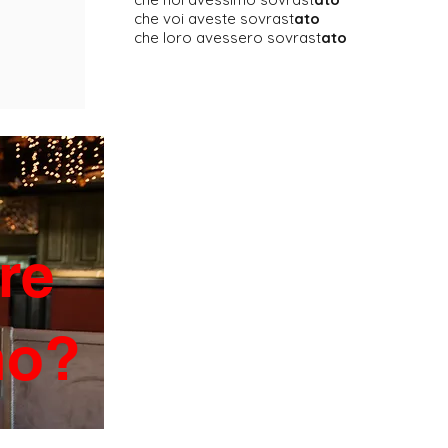
che voi aveste sovrast
ato
che loro avessero sovrast
ato
re
ano?