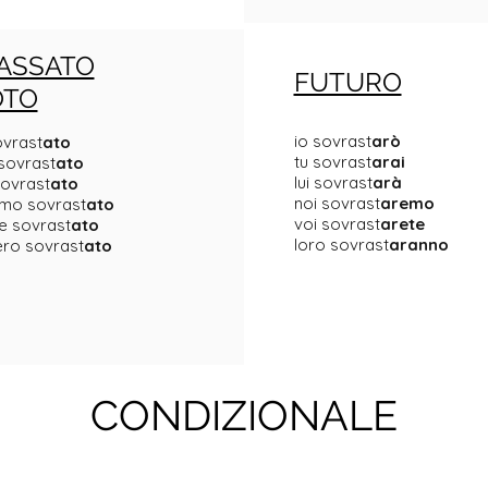
ASSATO
FUTURO
OTO
io sovrast
arò
ovrast
ato
tu sovrast
arai
 sovrast
ato
lui sovrast
arà
sovrast
ato
noi sovrast
aremo
mo sovrast
ato
voi sovrast
arete
e sovrast
ato
loro sovrast
aranno
ero sovrast
ato
CONDIZIONALE