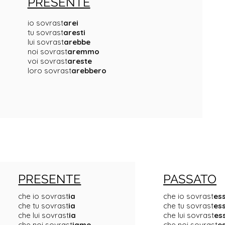
PRESENTE
io sovrast
arei
tu sovrast
aresti
lui sovrast
arebbe
noi sovrast
aremmo
voi sovrast
areste
loro sovrast
arebbero
PRESENTE
PASSATO
che io sovrast
ia
che io sovrast
ess
che tu sovrast
ia
che tu sovrast
ess
che lui sovrast
ia
che lui sovrast
es
che noi sovrast
iamo
che noi sovrast
e