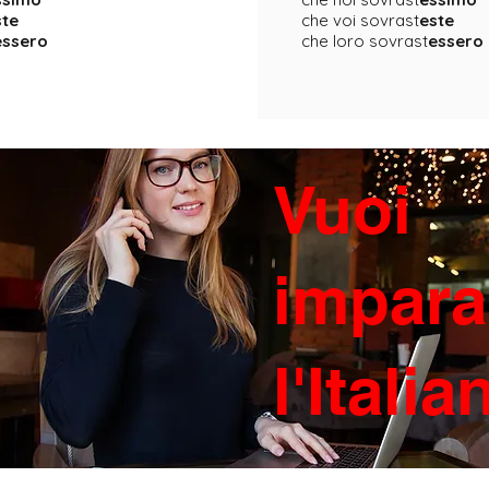
ste
che voi sovrast
este
essero
che loro sovrast
essero
Vuoi
impara
l'Itali