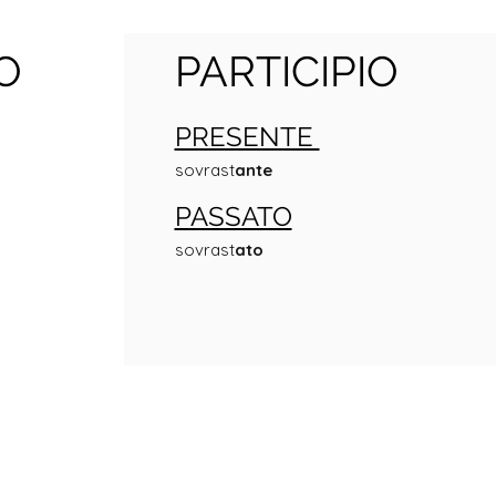
O
PARTICIPIO
PRESENTE
sovrast
ante
PASSATO
sovrast
ato