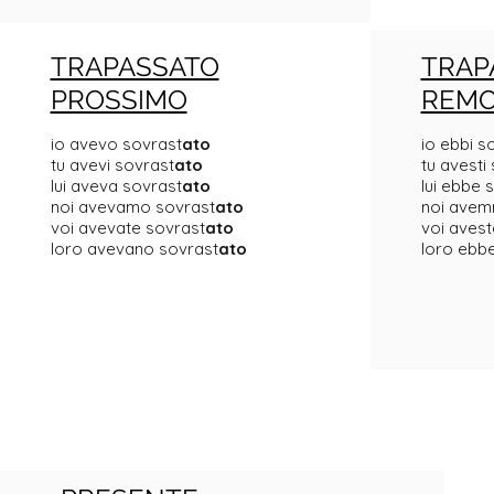
TRAPASSATO
TRAP
PROSSIMO
REM
io avevo sovrast
ato
io ebbi s
tu avevi sovrast
ato
tu avesti
lui aveva sovrast
ato
lui ebbe 
noi avevamo sovrast
ato
noi avem
voi avevate sovrast
ato
voi avest
loro avevano sovrast
ato
loro ebb