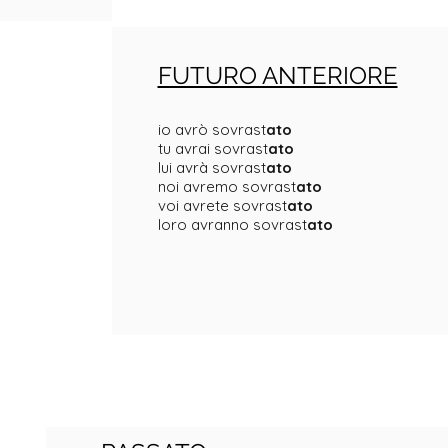
FUTURO ANTERIORE
io avrò sovrast
ato
tu avrai sovrast
ato
lui avrà sovrast
ato
noi avremo sovrast
ato
voi avrete sovrast
ato
loro avranno sovrast
ato