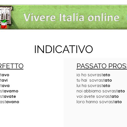
INDICATIVO
RFETTO
PASSATO PROS
t
avo
io ho sovrast
ato
t
avi
tu hai sovrast
ato
t
ava
lui ha sovrast
ato
st
avamo
noi abbiamo sovrast
ato
st
avate
voi avete sovrast
ato
ast
avano
loro hanno sovrast
ato