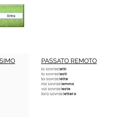
SIMO
PASSATO REMOTO
io sovrast
etti
tu sovrast
esti
lui sovrast
ette
noi sovrast
emmo
voi sovrast
este
loro sovrast
ettero