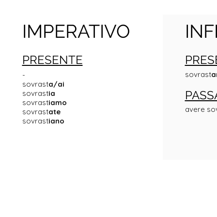
IMPERATIVO
INF
PRESENTE
PRES
sovrast
a
-
sovrast
a/ai
PASS
sovrast
ia
sovrast
iamo
avere so
sovrast
ate
sovrast
iano