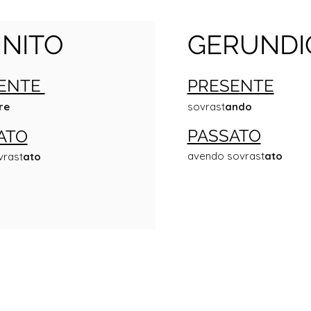
INITO
GERUNDI
ENTE
PRESENTE
re
sovrast
ando
PASSATO
ATO
avendo sovrast
ato
vrast
ato