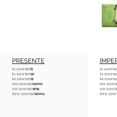
PRESENTE
IMPE
io sovrast
ò
io sovras
tu sovrast
ai
tu sovras
lui sovrast
à
lui sovras
noi sovrast
iamo
noi sovra
voi sovrast
ate
voi sovra
loro sovrast
anno
loro sovr