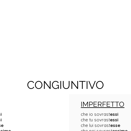
CONGIUNTIVO
IMPERFETTO
i
che io sovrast
essi
i
che tu sovrast
essi
se
che lui sovrast
esse
ssimo
che noi sovrast
essimo