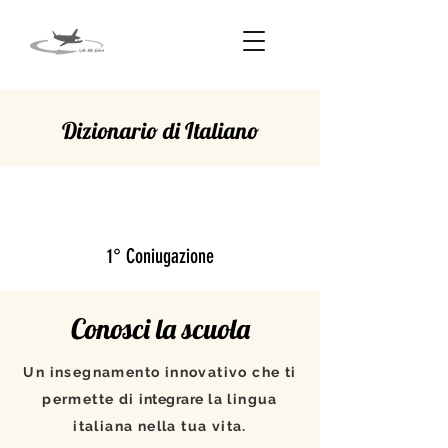
Dizionario di Italiano
SPIEGARE
1° Coniugazione
Conosci la scuola
Un insegnamento innovativo che ti
permette di
integrare
la lingua
italiana nella tua vita.