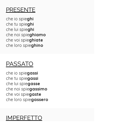
PRESENTE
che io spie
ghi
che tu spie
ghi
che lui spie
ghi
che noi spie
ghiamo
che voi spie
ghiate
che loro spie
ghino
PASSATO
che io spie
gassi
che tu spie
gassi
che lui spie
gasse
che noi spie
gassimo
che voi spie
gaste
che loro spie
gassero
IMPERFETTO
che io spie
gassi