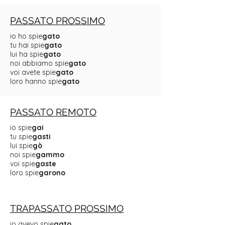
PASSATO PROSSIMO
io ho spie
gato
tu hai spie
gato
lui ha spie
gato
noi abbiamo spie
gato
voi avete spie
gato
loro hanno spie
gato
PASSATO REMOTO
io spie
gai
tu spie
gasti
lui spie
gò
noi spie
gammo
voi spie
gaste
loro spie
garono
TRAPASSATO PROSSIMO
io avevo spie
gato