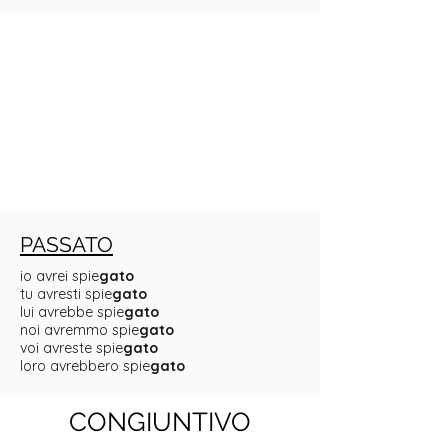
PASSATO
io avrei spie
gato
tu avresti spie
gato
lui avrebbe spie
gato
noi avremmo spie
gato
voi avreste spie
gato
loro avrebbero spie
gato
CONGIUNTIVO