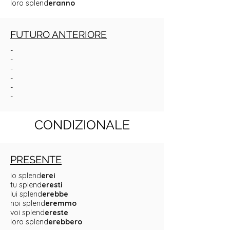
loro splend
eranno
FUTURO ANTERIORE
-
-
-
-
-
-
CONDIZIONALE
PRESENTE
io splend
erei
tu splend
eresti
lui splend
erebbe
noi splend
eremmo
voi splend
ereste
loro splend
erebbero