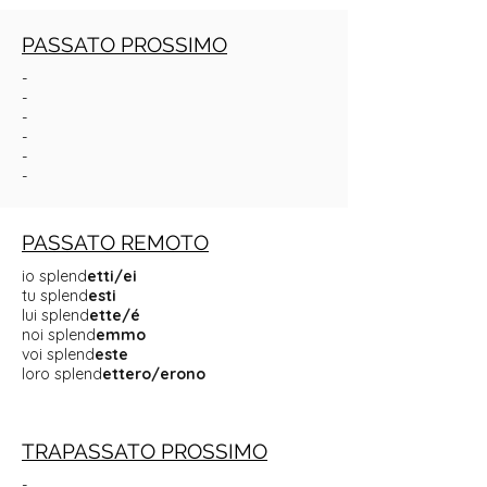
PASSATO PROSSIMO
-
-
-
-
-
-
PASSATO REMOTO
io splend
etti/ei
tu splend
esti
lui splend
ette/é
noi splend
emmo
voi splend
este
loro splend
ettero/erono
TRAPASSATO PROSSIMO
-