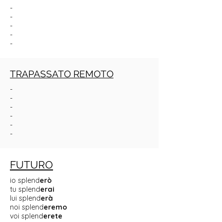
-
-
-
-
-
TRAPASSATO REMOTO
-
-
-
-
-
-
FUTURO
io splend
erò
tu splend
erai
lui splend
erà
noi splend
eremo
voi splend
erete