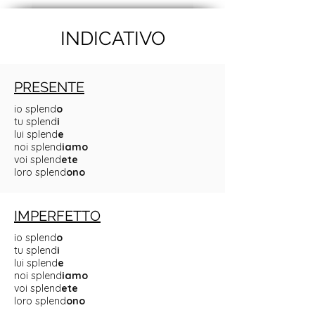
INDICATIVO
PRESENTE
io splend
o
tu splend
i
lui splend
e
noi splend
iamo
voi splend
ete
loro splend
ono
IMPERFETTO
io splend
o
tu splend
i
lui splend
e
noi splend
iamo
voi splend
ete
loro splend
ono