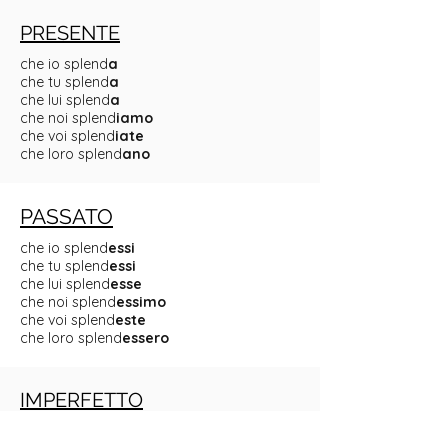
PRESENTE
che io splend
a
che tu splend
a
che lui splend
a
che noi splend
iamo
che voi splend
iate
che loro splend
ano
PASSATO
che io splend
essi
che tu splend
essi
che lui splend
esse
che noi splend
essimo
che voi splend
este
che loro splend
essero
IMPERFETTO
che io splend
essi