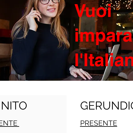
Vuoi
impara
l'Itali
INITO
GERUNDI
ENTE
PRESENTE