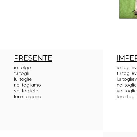
PRESENTE
IMPE
io tolgo
io toglie
tu togli
tu togliev
lui toglie
lui toglie
noi togliamo
noi togl
voi togliete
voi togli
loro tolgono
loro togl