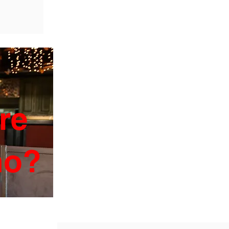
re
ano?