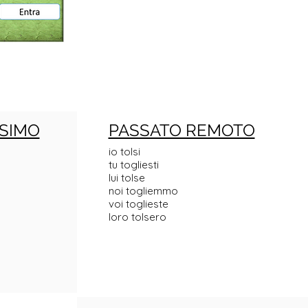
SIMO
PASSATO REMOTO
io tolsi
tu togliesti
lui tolse
noi togliemmo
voi toglieste
loro tolsero