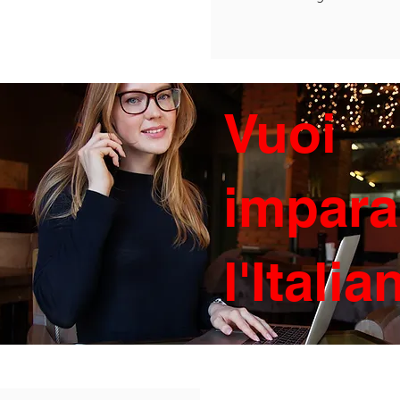
Vuoi
impara
l'Itali