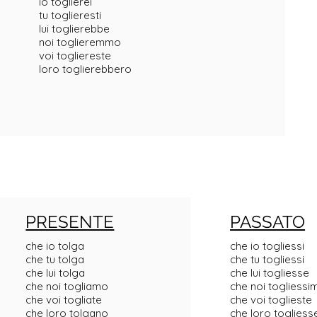
io toglierei
tu toglieresti
lui toglierebbe
noi toglieremmo
voi togliereste
loro toglierebbero
PRESENTE
PASSATO
che io tolga
che io togliessi
che tu tolga
che tu togliessi
che lui tolga
che lui togliesse
che noi togliamo
che noi togliessi
che voi togliate
che voi toglieste
che loro tolgano
che loro togliess