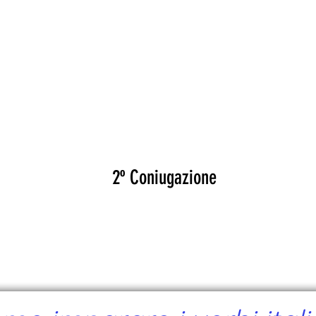
CANTE
CERTIFICATI
MAPA
EVEN
TOGLIERE
2º Coniugazione