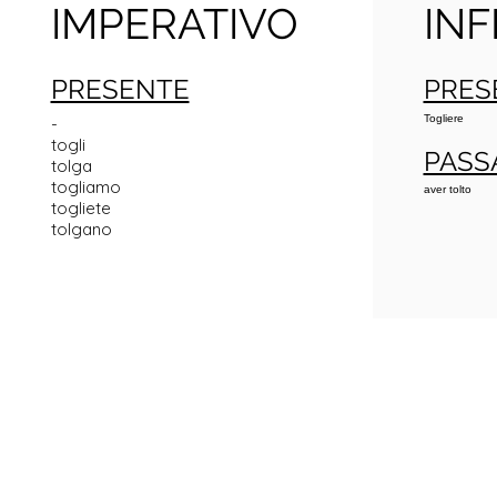
IMPERATIVO
INF
PRESENTE
PRES
Togliere
-
togli
PASS
tolga
togliamo
aver tolto
togliete
tolgano