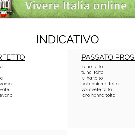
INDICATIVO
RFETTO
PASSATO PROS
vo
io ho tolto
i
tu hai tolto
va
lui ha tolto
ievamo
noi abbiamo tolto
evate
voi avete tolto
ievano
loro hanno tolto