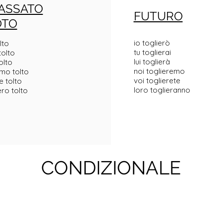
ASSATO
FUTURO
OTO
io toglierò
lto
tu toglierai
tolto
lui toglierà
olto
noi toglieremo
mo tolto
voi toglierete
e tolto
loro toglieranno
ro tolto
CONDIZIONALE