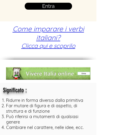
Entra
Come imparare i verbi
italiani?
Clicca qui e scoprilo
:
Significato
Ridurre in forma diversa dalla primitiva
Far mutare di figura e di aspetto, di
struttura e di funzione
Può riferirsi a mutamenti di qualsiasi
genere
Cambiare nel carattere, nelle idee, ecc.