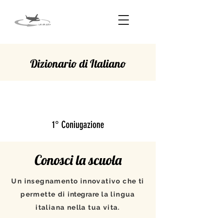
Dizionario di Italiano
TRASFORMARE
1° Coniugazione
Conosci la scuola
Un insegnamento innovativo che ti
permette di
integrare
la lingua
italiana nella tua vita.