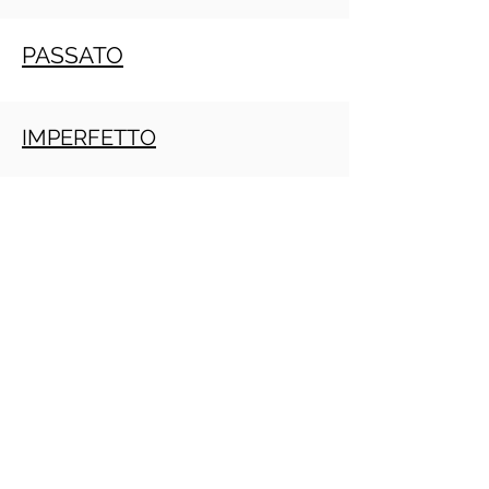
PASSATO
IMPERFETTO
TRAPASSATO
Crescita personale
PRACTITIONER PNL GRATIS ONLINE
(Daniele Penna)
IMPERATIVO
PRESENTE