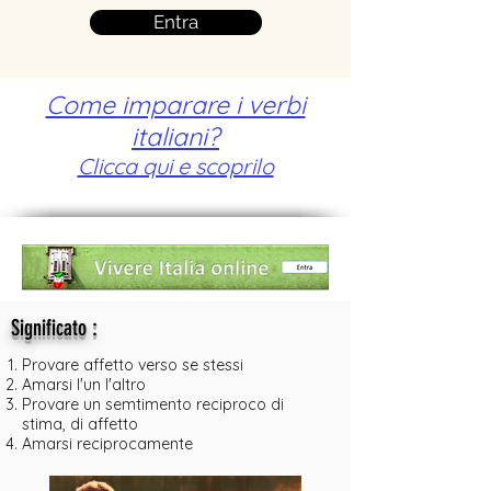
Entra
Come imparare i verbi
italiani?
Clicca qui e scoprilo
:
Significato
Provare affetto verso se stessi
Amarsi l'un l'altro
Provare un semtimento reciproco di
stima, di affetto
Amarsi reciprocamente