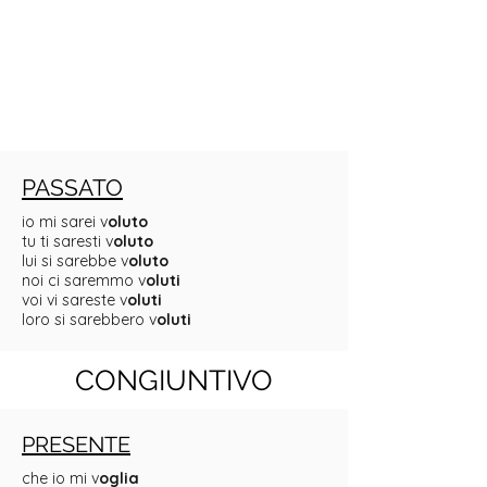
PASSATO
io mi sarei v
oluto
tu ti saresti v
oluto
lui si sarebbe v
oluto
noi ci saremmo v
oluti
voi vi sareste v
oluti
loro si sarebbero v
oluti
CONGIUNTIVO
PRESENTE
che io mi v
oglia