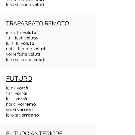
loro si erano v
oluti
TRAPASSATO REMOTO
io mi fui v
oluto
tu ti fosti v
oluto
lui si fu v
oluto
noi ci fummo v
oluti
voi vi foste v
oluti
loro si furono v
oluti
FUTURO
io mi v
orrò
tu ti v
orrai
lui si v
orrà
noi ci v
orremo
voi vi v
orrete
loro si v
orranno
FUTURO ANTERIORE