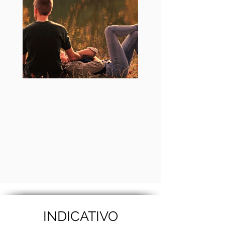
INDICATIVO