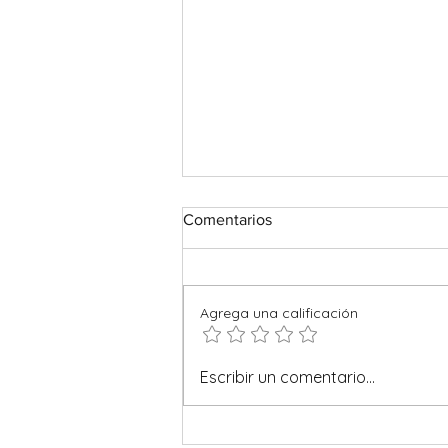
Comentarios
Agrega una calificación
Moáis en Italia: las únicas
Escribir un comentario...
estatuas originales fuera de la
Isla de Pascua