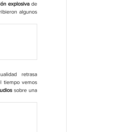
ón explosiva 
de 
ribieron algunos 
lidad retrasa 
el tiempo vemos 
udios 
sobre una 