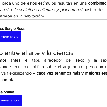
y cada uno de estos estímulos resultan en una 
combinaci
lares
" o "
escalofríos calientes y placenteros
" (así lo desc
traron en la habitación). 
es Sergio Rossi
mprar ahora
o entre el arte y la ciencia
mos antes, el tabú alrededor del sexo y la sexua
vance técnico-científico sobre el argumento, pero con 
 va flexibilizando y 
cada vez tenemos más y mejores est
damental. 
fè online 
servar ahora