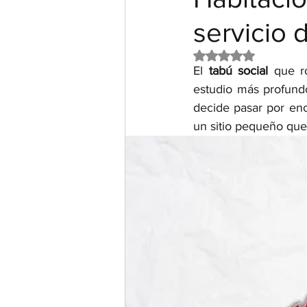
servicio 
Obtuvo NaN de 5 e
El 
tabú social 
que r
estudio más profundo
decide pasar por enc
un sitio pequeño que