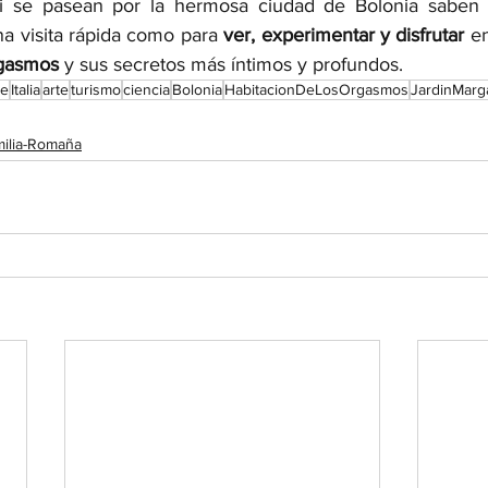
i se pasean por la hermosa ciudad de Bolonia saben 
a visita rápida como para 
ver, experimentar y disfrutar 
rgasmos 
y sus secretos más íntimos y profundos. 
te
Italia
arte
turismo
ciencia
Bolonia
HabitacionDeLosOrgasmos
JardinMarga
ilia-Romaña