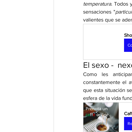
temperatura
. Todos 
sensaciones "
particu
valientes que se aden
Sho
Co
El sexo -  nex
Como les anticipa
constantemente el a
que esta situación se
esfera de la vida fun
Caf
Re