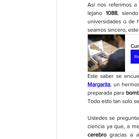
Así nos referimos a
lejano 
1088
, siend
universidades o de h
seamos sincero, este
Cur
Re
Este saber se encue
Margarita
, un hermos
preparada para 
bomba
Todo esto tan solo se
Ustedes se pregunta
ciencia ya que, a me
cerebro 
gracias a 
a