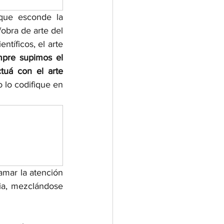
 que esconde la 
obra de arte del 
íficos, el arte 
mpre supimos el 
la ciencia interactuá con el arte 
lo codifique en 
amar la atención 
ia, mezclándose 