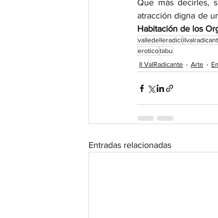
Que más decirles, s
atracción digna de un
Habitación de los O
valledelleradici
ilvalradican
erotico
tabu
Il ValRadicante
Arte
Em
Entradas relacionadas