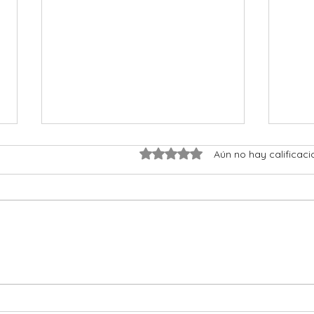
Obtuvo 0 de 5 estrellas.
Aún no hay calificaci
La grappa - un aguardiente
Con u
totalmente italiana
360 