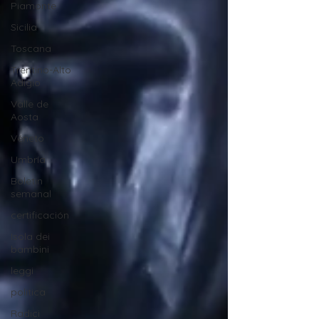
Piamonte
Sicilia
Toscana
Trentino-Alto
Adigio
Valle de
Aosta
Véneto
Umbría
Boletin
semanal
certificación
Isola dei
bambini
leggi
politica
Radici