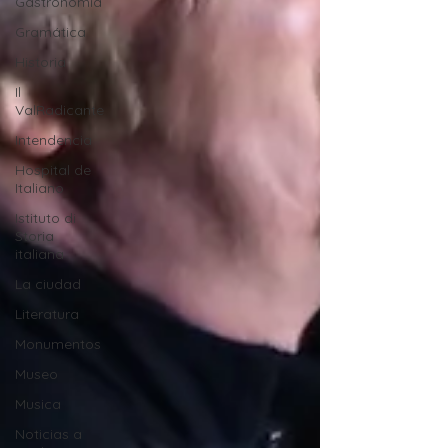
Gastronomía
Gramática
Historia
Il
ValRadicante
Intendencia
Hospital de
Italiano
Istituto di
Storia
italiana
La ciudad
Literatura
Monumentos
Museo
Musica
Noticias a