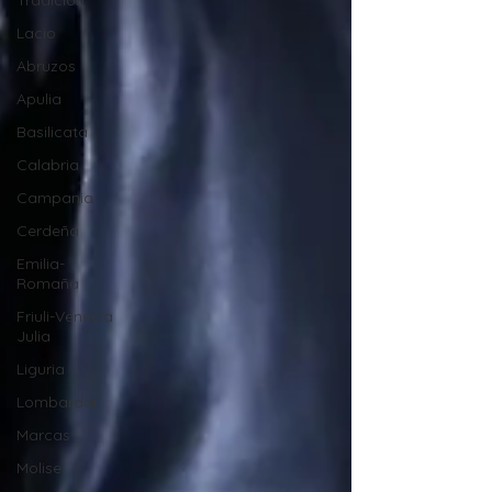
Tradición
Lacio
Abruzos
Apulia
Basilicata
Calabria
Campania
Cerdeña
Emilia-
Romaña
Friuli-Venecia
Julia
Liguria
Lombardía
Marcas
Molise