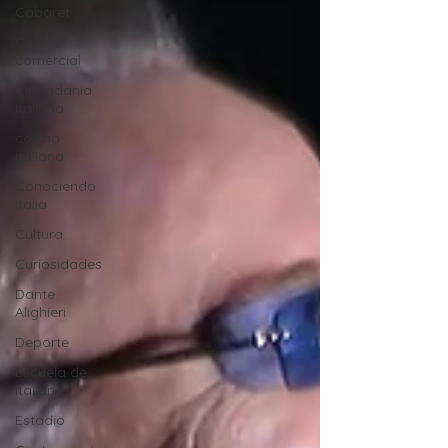
Cabaret
Centro
comercial
Ciudadania
italiana
cocina
italiana
Conociendo
Italia
Cultura
Curiosidades
Dante
Alighieri
Deporte
Escuela de
Italiano
Estadio