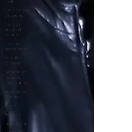
nivel
Noticias con
ejercicios
Noticias
desde el
mundo
Noticias
desde Italia
Peliculas
italianas
Personajes
italianos
importantes
personajes
famoso
Radio
Religión
Tecnologia