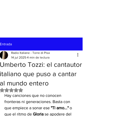
Entrada
Radio Italiane - Torre di Pisa
14 jul 2025
4 min de lectura
Umberto Tozzi: el cantautor
italiano que puso a cantar
al mundo entero
Obtuvo NaN de 5 estrellas.
Hay canciones que no conocen 
fronteras ni generaciones. Basta con 
que empiece a sonar ese 
"Ti amo..." 
o 
que el ritmo de
 Gloria
 se apodere del 