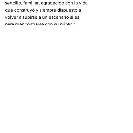
sencillo, familiar, agradecido con la vida 
que construyó y siempre dispuesto a 
volver a subirse a un escenario si es 
para reencontrarse con su público.
Si quieres leer la versiòn en Italiano haz 
click en la banderita en alto a la 
izquierda
#ascoltaepoileggi
#ilvalradicante
#valledelleradici