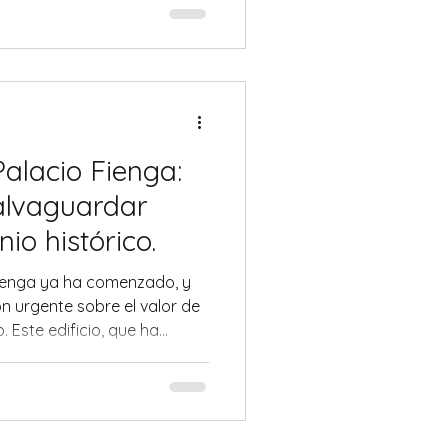
overtidas. Los dos
or haber manifestado con el
os" ejercieron este derecho,
ca cuando el mensaje puede
o o discriminatorio.
Palacio Fienga:
alvaguardar
io histórico.
Fienga ya ha comenzado, y
ón urgente sobre el valor de
. Este edificio, que ha
das una parte importante
l y arquitectónica, está
lpes de las excavadoras. Su
 sino simbólica: nos