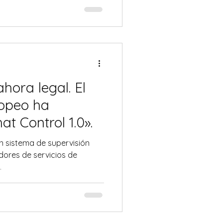
ta si ritrova non solo
anche costretto a risarcire
trato per compiere un
hora legal. El
opeo ha
t Control 1.0».
n sistema de supervisión
dores de servicios de
.