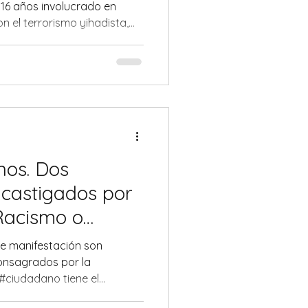
 16 años involucrado en
n el terrorismo yihadista,
 problema grave y a
usión de ideologías
s en Italia.
anos. Dos
 castigados por
Racismo o
ano?
de manifestación son
onsagrados por la
 #ciudadano tiene el
as, incluso si estas pueden