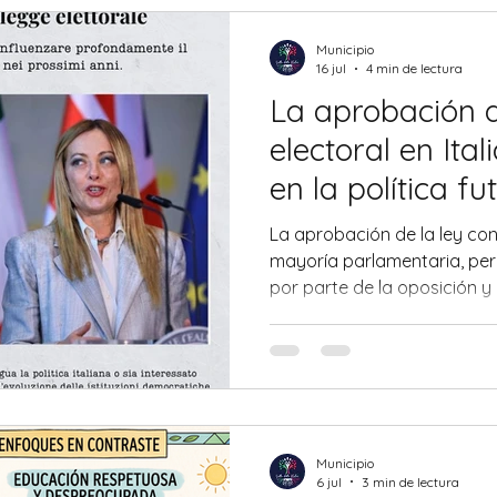
Municipio
16 jul
4 min de lectura
La aprobación d
electoral en Ital
en la política fu
La aprobación de la ley con
mayoría parlamentaria, pero
por parte de la oposición y
defensores subrayan que e
gobiernos más sólidos y m
mejorando así la capacida
rápidas y coherentes.
Municipio
6 jul
3 min de lectura