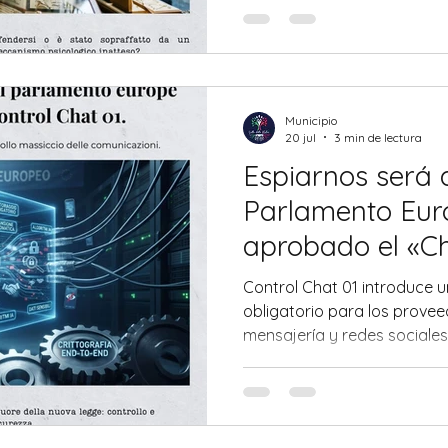
subito un'aggressione violen
condannato al carcere, ma 
economicamente chi era en
reato.
Municipio
20 jul
3 min de lectura
Espiarnos será a
Parlamento Eur
aprobado el «Cha
Control Chat 01 introduce u
obligatorio para los provee
mensajería y redes sociales