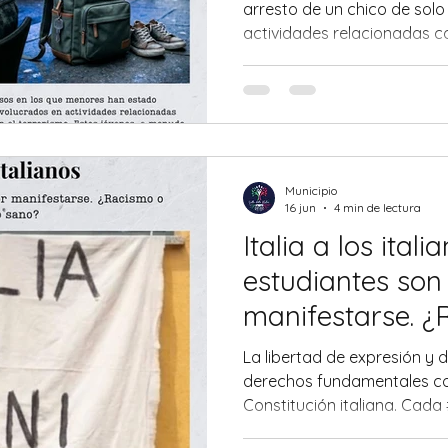
arresto de un chico de solo
actividades relacionadas co
ha puesto de manifiesto un
menudo subestimado: la dif
extremistas entre los menore
Municipio
16 jun
4 min de lectura
Italia a los itali
estudiantes son
manifestarse. ¿
nacionalismo s
La libertad de expresión y 
derechos fundamentales c
Constitución italiana. Cada
derecho de expresar sus ide