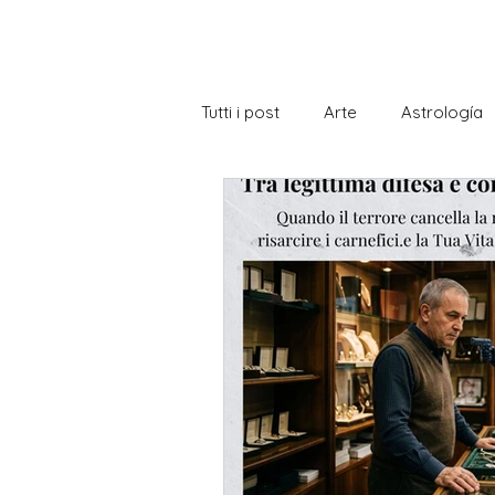
Tutti i post
Arte
Astrología
Becas de estudio Italia
Bibl
Conociendo Italia
Cultura
Gastronomía
Gramática
Istituto di Storia italiana
La 