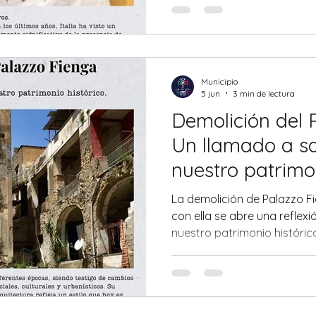
resultar incómodas o contr
estudiantes sancionados p
lema "Italia para los italian
pero la cuestión se compli
interpretarse como exclusiv
Municipio
5 jun
3 min de lectura
Demolición del 
Un llamado a s
nuestro patrimon
La demolición de Palazzo 
con ella se abre una reflexi
nuestro patrimonio histórico
representado durante déca
de nuestra identidad cultura
desapareciendo bajo los go
pérdida no es solo material,