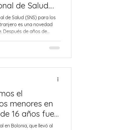
onal de Salud.
rdo?
nal de Salud (SNS) para los
extranjero es una novedad
. Después de años de
es burocráticas, ahora
a pueden beneficiarse de los
alianos, bajo ciertas
on los costos, las ventajas y
cisión? Este artículo analiza
mativa, los costos asoci
mos el
los menores en
 de 16 años fue
lonia.
l en Bolonia, que llevó al