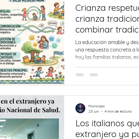
Crianza respetu
crianza tradici
combinar tradic
modernidad par
La educación amable y de
de nuestros hijo
una respuesta concreta a l
hoy las familias italianas, e
aumento de los trastornos n
jóvenes
Municipio
23 jun
4 min de lectura
Los italianos qu
extranjero ya 