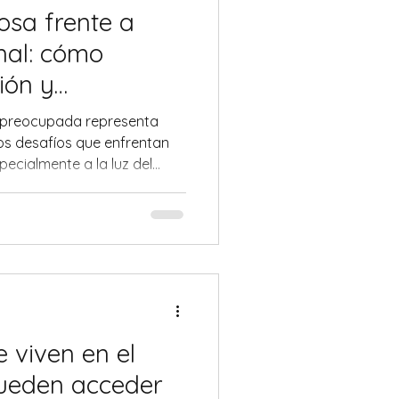
osa frente a
onal: cómo
ión y
a el bienestar
spreocupada representa
s.
os desafíos que enfrentan
specialmente a la luz del
europsiquiátricos entre los
e viven en el
pueden acceder