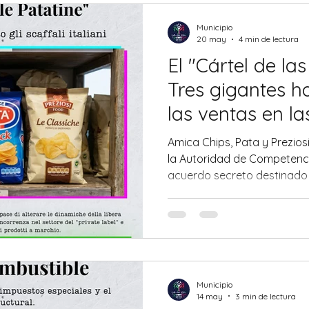
interroga sobre qué querem
las futuras generaciones. El
Municipio
Fie
20 may
4 min de lectura
El "Cártel de las
Tres gigantes h
las ventas en la
italianas
Amica Chips, Pata y Prezio
la Autoridad de Competenci
acuerdo secreto destinado a
competidores del comercio 
Municipio
14 may
3 min de lectura