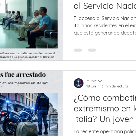
al Servicio Naci
¿Estás de acue
El acceso al Servicio Nacio
italianos residentes en el 
que está generando debate
limitaciones y complicacion
quienes viven fuera de Itali
servicios de salud pública it
condiciones. Pero, ¿cuáles s
las implicaciones de esta de
los detalles de la nueva nor
Municipio
18 jun
3 min de lectura
¿Cómo combati
extremismo en 
Italia? Un joven
arrestado en Bo
La reciente operación policia