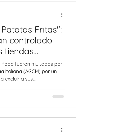
os conservar y transmitir a
 valor histórico del Palacio
 Patatas Fritas":
an controlado
s tiendas
si Food fueron multadas por
a Italiana (AGCM) por un
 excluir a sus
minorista a gran escala.