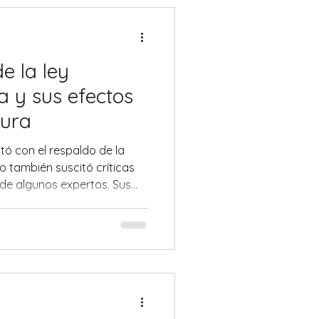
e la ley
ia y sus efectos
tura
tó con el respaldo de la
 también suscitó críticas
 de algunos expertos. Sus
l nuevo sistema fomentará
enos fragmentados,
d de tomar decisiones