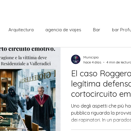
Arquitectura
agencia de viajes
Bar
bar Prof
ioteca
Cabaret
Centro comercial
Ciudadania ital
Municipio
hace 4 días
4 min de lectur
El caso Roggero:
Curiosidades
Dante Alighieri
Deporte
Escuela
legítima defens
cortocircuito e
Historia
Il ValRadicante
Intendencia
Hospital de
el terror anula l
Uno degli aspetti che più ha
víctima se ve o
pubblica riguarda la provvis
dei rapinatori. In un parados
indemnizar a lo
ciudad
Literatura
Monumentos
percepiscono come un'ingius