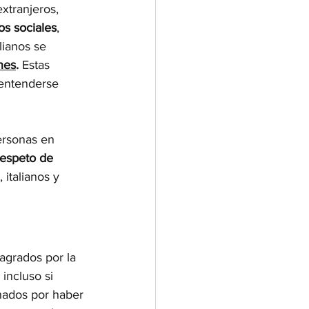
extranjeros, 
os sociales
, 
ianos se 
nes
.
 Estas 
entenderse 
ersonas en 
respeto de 
 italianos y 
agrados por la 
incluso si 
nados por haber 