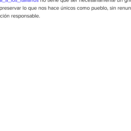
ia_a_los_italianos
 no tiene que ser necesariamente un grit
 preservar lo que nos hace únicos como pueblo, sin renunc
ación responsable.