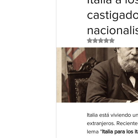
castigado
nacional
Obtuvo NaN de 5 e
Italia está viviendo 
extranjeros. Recient
lema "
Italia para los i