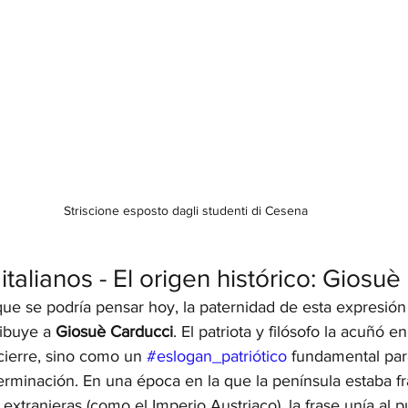
Striscione esposto dagli studenti di Cesena
s italianos - El origen histórico: Giosu
que se podría pensar hoy, la paternidad de esta expresión
ibuye a 
Giosuè Carducci
. El patriota y filósofo la acuñó e
cierre, sino como un 
#eslogan_patriótico
 fundamental para
erminación. En una época en la que la península estaba f
extranjeras (como el Imperio Austriaco), la frase unía al p