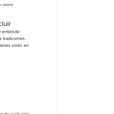
er idioma
luir
e entiende 
 tradiciones. 
uienes viven en 