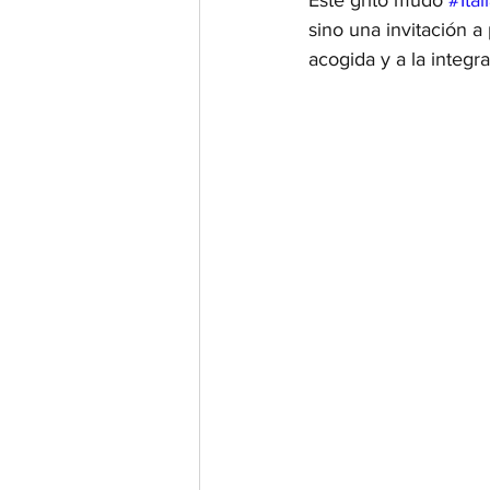
Este grito mudo 
#Ital
sino una invitación a
acogida y a la integr