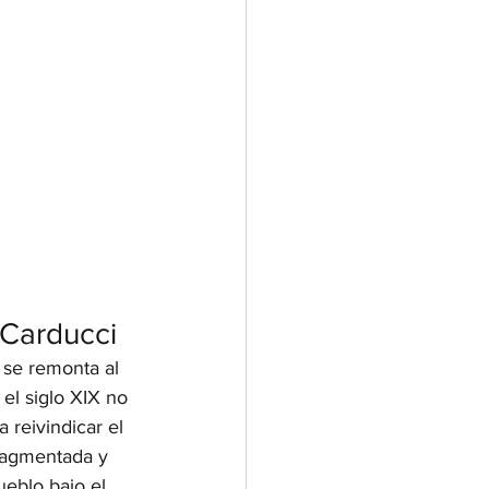
è Carducci
 se remonta al 
n el siglo XIX no 
 reivindicar el 
ragmentada y 
ueblo bajo el 