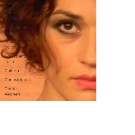
Cabaret
Centro
comercial
Ciudadania
italiana
cocina
italiana
Conociendo
Italia
Cultura
Curiosidades
Dante
Alighieri
Deporte
Escuela de
Italiano
Estadio