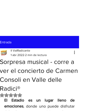
Entrada
Il ValRadicante
1 abr 2022
2 min de lectura
Sorpresa musical - corre a
ver el concierto de Carmen
Consoli en Valle delle
Radici®
Obtuvo NaN de 5 estrellas.
El Estadio es un lugar lleno de 
emociones
, donde uno puede disfrutar 