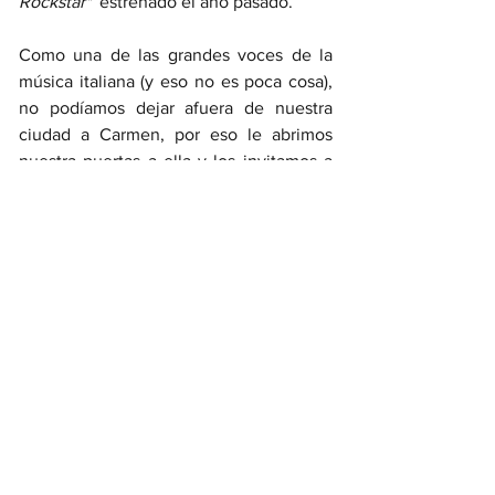
Rockstar"  
estrenado el año pasado.
Como una de las grandes voces de la 
música italiana (y eso no es poca cosa), 
no podíamos dejar afuera de nuestra 
ciudad a Carmen, por eso le abrimos 
nuestra puertas a ella y los invitamos a 
ustedes a disfrutar de un artista 
inolvidable. Tener un 
concierto de 
Carmen Consoli
 no solo es un lujo, sino 
que es una necesidad para todo amante 
de la música italiana. 
¡No te quedes 
afuera de otra experiencia fantástica 
dentro Valle delle Radici!
valledelleradici
ilvalradicante
Italia
arte
musica
aprenderitaliano
conciertoenvivo
CarmenConsoli
Estadio
Il ValRadicante
Estadio