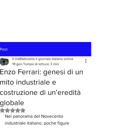
Post
Il ValRadicante Il giornale italiano online
19 gen
Tempo di lettura: 3 min
Enzo Ferrari: genesi di un
mito industriale e
costruzione di un’eredità
globale
Valutazione NaN stelle su 5.
Nel panorama del Novecento 
industriale italiano, poche figure 