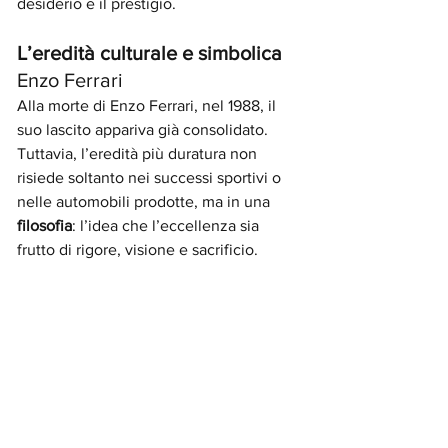
desiderio e il prestigio.
L’eredità culturale e simbolica 
Enzo Ferrari
Alla morte di Enzo Ferrari, nel 1988, il 
suo lascito appariva già consolidato. 
Tuttavia, l’eredità più duratura non 
risiede soltanto nei successi sportivi o 
nelle automobili prodotte, ma in una 
filosofia
: l’idea che l’eccellenza sia 
frutto di rigore, visione e sacrificio. 
Ferrari costruì un immaginario in cui 
tecnologia e emozione convivono, 
influenzando non solo l’industria 
automobilistica, ma anche il design, la 
comunicazione e la cultura popolare.