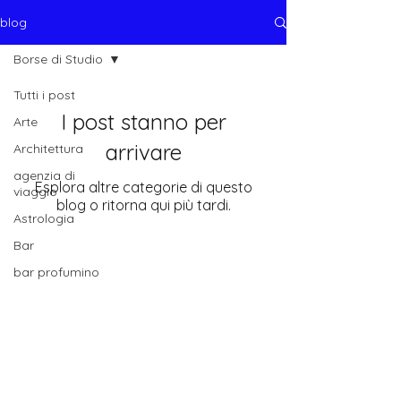
blog
Borse di Studio
Tutti i post
I post stanno per
Arte
arrivare
Architettura
agenzia di
Esplora altre categorie di questo
viaggio
blog o ritorna qui più tardi.
Astrologia
Bar
bar profumino
bar polemico
Biblioteca
Borse di Studio
Cabaret