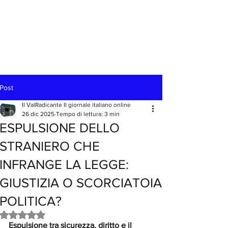
Post
Il ValRadicante Il giornale italiano online
26 dic 2025
Tempo di lettura: 3 min
ESPULSIONE DELLO
STRANIERO CHE
INFRANGE LA LEGGE:
GIUSTIZIA O SCORCIATOIA
POLITICA?
Valutazione NaN stelle su 5.
Espulsione tra sicurezza, diritto e il 