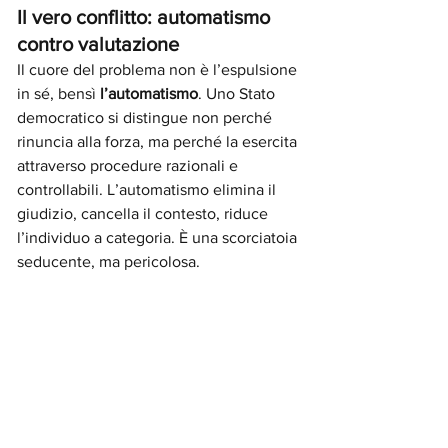
Il vero conflitto: automatismo 
contro valutazione
Il cuore del problema non è l’espulsione 
in sé, bensì 
l’automatismo
. Uno Stato 
democratico si distingue non perché 
rinuncia alla forza, ma perché la esercita 
attraverso procedure razionali e 
controllabili. L’automatismo elimina il 
giudizio, cancella il contesto, riduce 
l’individuo a categoria. È una scorciatoia 
seducente, ma pericolosa.
La valutazione caso per caso, al 
contrario, è faticosa, lenta, spesso 
impopolare. Eppure è l’unica 
compatibile con un sistema giuridico 
che voglia dirsi civile. Essa impone di 
considerare la gravità del reato, la 
recidiva, il grado di integrazione, i 