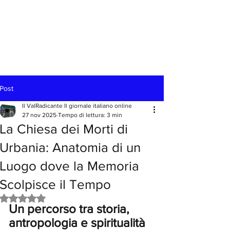
Post
Il ValRadicante Il giornale italiano online
27 nov 2025
Tempo di lettura: 3 min
La Chiesa dei Morti di
Urbania: Anatomia di un
Luogo dove la Memoria
Scolpisce il Tempo
Valutazione NaN stelle su 5.
Un percorso tra storia, 
antropologia e spiritualità 