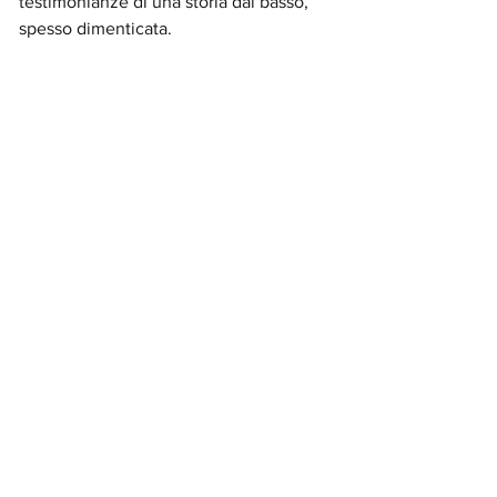
testimonianze di una storia dal basso, 
spesso dimenticata.
La Chiesa dei Morti oggi: 
eredità culturale e sfida 
etica
Nel mondo contemporaneo, segnato da 
una crescente rimozione del tema della 
morte, questo luogo assume un valore 