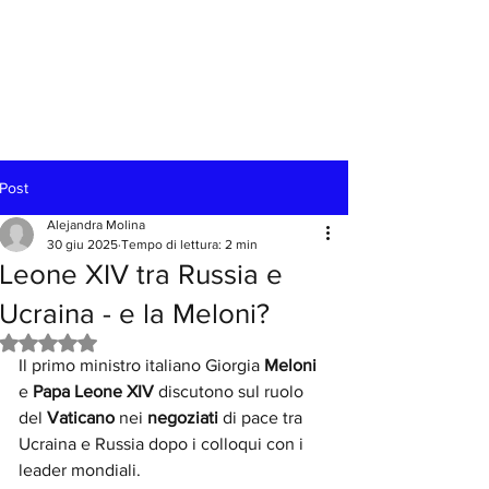
Post
Alejandra Molina
30 giu 2025
Tempo di lettura: 2 min
Leone XIV tra Russia e
Ucraina - e la Meloni?
Valutazione NaN stelle su 5.
Il primo ministro italiano Giorgia 
Meloni 
e 
Papa Leone XIV 
discutono sul ruolo 
del
 Vaticano 
nei 
negoziati 
di pace tra 
Ucraina e Russia dopo i colloqui con i 
leader mondiali.