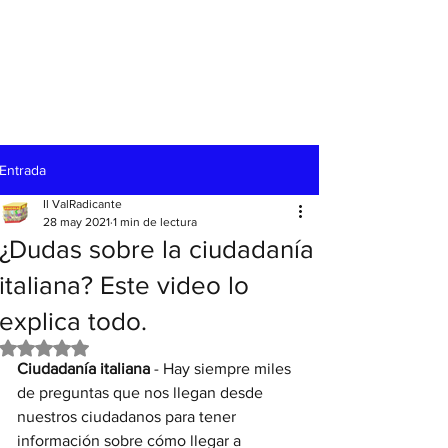
Entrada
Il ValRadicante
28 may 2021
1 min de lectura
¿Dudas sobre la ciudadanía
italiana? Este video lo
explica todo.
Obtuvo NaN de 5 estrellas.
Ciudadanía italiana
 - Hay siempre miles 
de preguntas que nos llegan desde 
nuestros ciudadanos para tener 
información sobre cómo llegar a 