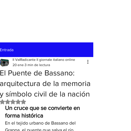
Entrada
Il ValRadicante Il giornale italiano online
20 ene
3 min de lectura
El Puente de Bassano:
arquitectura de la memoria
y símbolo civil de la nación
Obtuvo NaN de 5 estrellas.
Un cruce que se convierte en 
forma histórica
En el tejido urbano de Bassano del 
Grappa, el puente que salva el río 