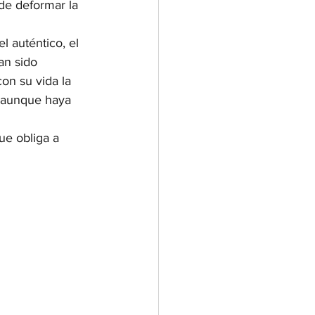
de deformar la 
l auténtico, el 
an sido 
on su vida la 
, aunque haya 
ue obliga a 