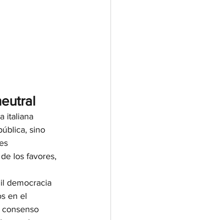
neutral
a italiana 
ública, sino 
es 
de los favores, 
il democracia 
s en el 
, consenso 