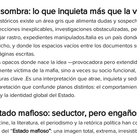
sombra: lo que inquieta más que la 
stóricos existe un área gris que alimenta dudas y sospech
cciones inexplicables, investigaciones obstaculizadas, pe
ar rastro, expedientes manipulados.Italia es un país dond
icho, y donde los espacios vacíos entre los documentos s
ginas escritas.
ios opacos donde nace la idea —provocadora pero extendi
nte víctima de la mafia, sino a veces su socio funcional,
guras clave .Es una interpretación que atrae, inquieta y se
pretación que confunde planos distintos: el comportamien
y la identidad global del Estado.
stado mafioso: seductor, pero engañ
ne, la literatura, el periodismo y la retórica política han c
 del “
Estado mafioso”
: una imagen total, extrema, irresisti