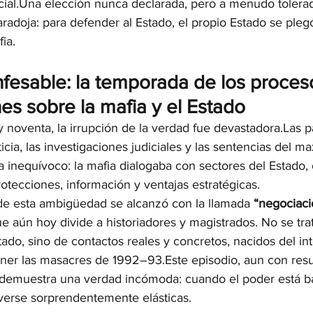
social.Una elección nunca declarada, pero a menudo tolera
adoja: para defender al Estado, el propio Estado se pleg
fia.
nfesable: la temporada de los proces
nes sobre la mafia y el Estado
 noventa, la irrupción de la verdad fue devastadora.Las p
icia, las investigaciones judiciales y las sentencias del m
 inequívoco: la mafia dialogaba con sectores del Estado,
rotecciones, información y ventajas estratégicas.
de esta ambigüedad se alcanzó con la llamada 
“negociaci
ue aún hoy divide a historiadores y magistrados. No se tra
stado, sino de contactos reales y concretos, nacidos del in
er las masacres de 1992–93.Este episodio, aun con resu
s, demuestra una verdad incómoda: cuando el poder está ba
verse sorprendentemente elásticas.