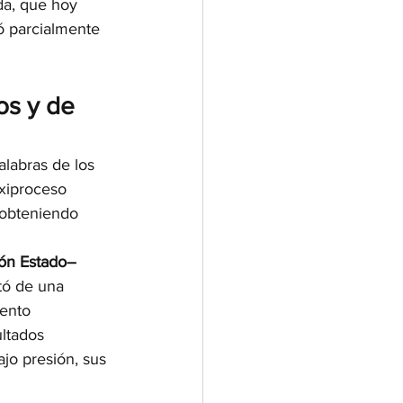
da, que hoy 
ó parcialmente 
os y de 
alabras de los 
axiproceso 
 obteniendo 
ón Estado–
tó de una 
tento 
ltados 
jo presión, sus 