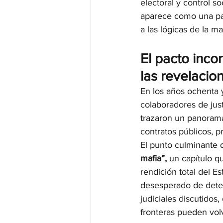
electoral y control 
aparece como una par
a las lógicas de la ma
El pacto inco
las revelacio
En los años ochenta y
colaboradores de just
trazaron un panorama
contratos públicos, p
El punto culminante 
mafia”,
 un capítulo q
rendición total del E
desesperado de deten
judiciales discutido
fronteras pueden vol