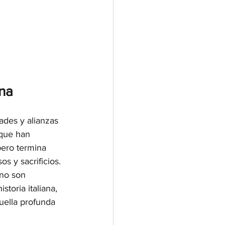
ina
ades y alianzas 
 que han 
pero termina 
s y sacrificios.
no son 
toria italiana, 
uella profunda 