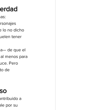
verdad
as: 
rsonajes 
e lo no dicho 
uelen tener 
da— de que el 
 al menos para 
duce. Pero 
to de 
oso
ontribuido a 
ble por su 