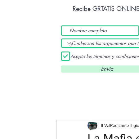
Recibe GRTATIS ONLIN
Acepto los términos y condicione
Envía
Il ValRadicante Il gi
La Mafia 