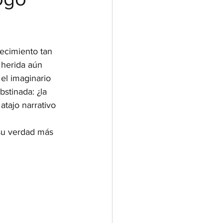
mecimiento tan 
 herida aún 
el imaginario 
stinada: ¿la 
atajo narrativo 
 su verdad más 