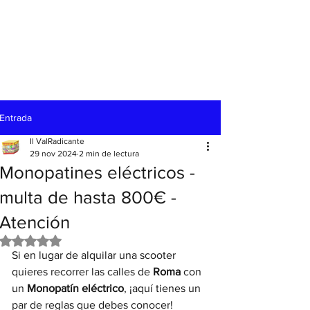
Entrada
Il ValRadicante
29 nov 2024
2 min de lectura
Monopatines eléctricos -
multa de hasta 800€ -
Atención
Obtuvo NaN de 5 estrellas.
Si en lugar de alquilar una scooter 
quieres recorrer las calles de 
Roma
 con 
un 
Monopatín eléctrico
, ¡aquí tienes un 
par de reglas que debes conocer!