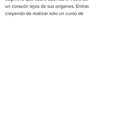
un corazón lejos de sus orígenes. Entras 
creyendo de realizar solo un curso de 
italiano y te quedas porque Italia es un 
país que se lleva en el corazón y habita 
en la familia, en los recuerdos, en las 
costumbres es decir en nuestro hogar y 
si entendemos el concepto de un 
pueblo italiano internauta con territorio 
virtual comprenderemos porque 
ValRadicantes se es una vez y para toda 
la vida.