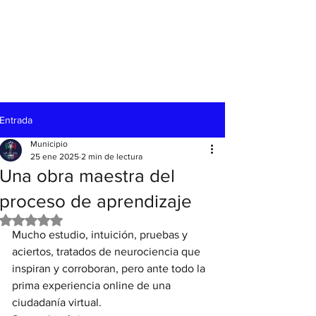
Entrada
Municipio
25 ene 2025
2 min de lectura
Una obra maestra del
proceso de aprendizaje
Obtuvo NaN de 5 estrellas.
Mucho estudio, intuición, pruebas y 
aciertos, tratados de neurociencia que 
inspiran y corroboran, pero ante todo la 
prima experiencia online de una 
ciudadanía virtual.