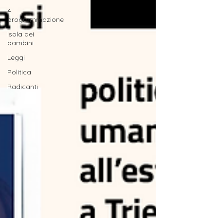
4.
programmazione
Isola dei
bambini
Leggi
Politica
Radicanti