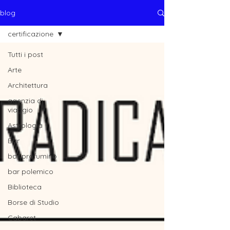
blog
certificazione
Tutti i post
Arte
Architettura
agenzia di
viaggio
Astrologia
Bar
bar profumino
bar polemico
Biblioteca
Borse di Studio
Cabaret