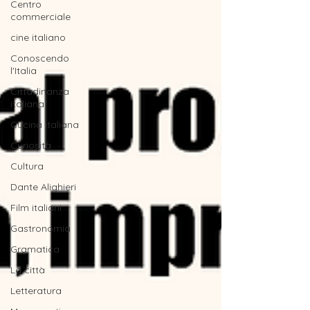
Centro
commerciale
cine italiano
Conoscendo
l'Italia
Cittadinanza
italiana
Cucina italiana
Curiosità
Cultura
Dante Alighieri
Film italiani
Gastronomia
Gramatica
La città
Letteratura