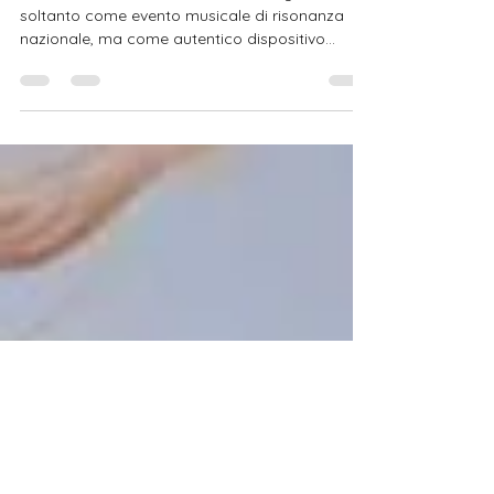
e specchio dell’Italia
contemporanea
Il Festival di Sanremo 2026 si è configurato non
soltanto come evento musicale di risonanza
nazionale, ma come autentico dispositivo
culturale capace di condensare tensioni
estetiche, trasformazioni sociali e dinamiche
mediatiche proprie dell’Italia contemporanea.
Giunto alla sua settantaseiesima edizione, il
Festival ha confermato la propria natura di
istituzione simbolica, in cui tradizione e
innovazione convivono in un equilibrio
costantemente negoziato. Un’istituzione cul