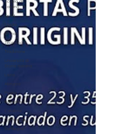
Scuola di
Italiano
Sport
Stadio
Storia
Tecnologia
Tradizione
Università di
Storia italiana
Lazio
Abruzzo
Puglia
Basilicata
Calabria
Campania
Sardegna