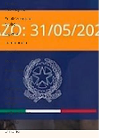
Emilia-
Romagna
Friuli-Venezia
Giulia
Liguria
Lombardia
Marche
Molise
Piemonte
Sicilia
Toscana
Trentino-Alto
Adige
Valle d'Aosta
Veneto
Umbria