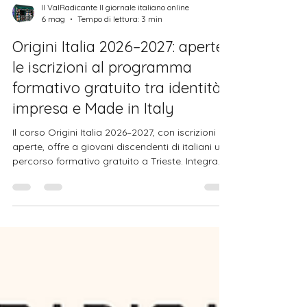
Il ValRadicante Il giornale italiano online
6 mag
Tempo di lettura: 3 min
Origini Italia 2026–2027: aperte
le iscrizioni al programma
formativo gratuito tra identità,
impresa e Made in Italy
Il corso Origini Italia 2026–2027, con iscrizioni
aperte, offre a giovani discendenti di italiani un
percorso formativo gratuito a Trieste. Integra
lezioni di export management e tirocinio in
azienda, con copertura totale dei costi.
Un’esperienza che unisce crescita professionale,
networking internazionale e riscoperta delle
radici culturali.