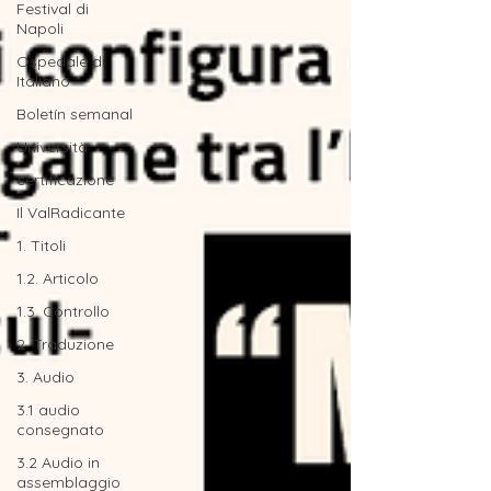
Festival di
Napoli
Ospedale di
Italiano
Boletín semanal
Università
certificazione
Il ValRadicante
1. Titoli
1.2. Articolo
1.3. Controllo
2. Traduzione
3. Audio
3.1 audio
consegnato
3.2 Audio in
assemblaggio