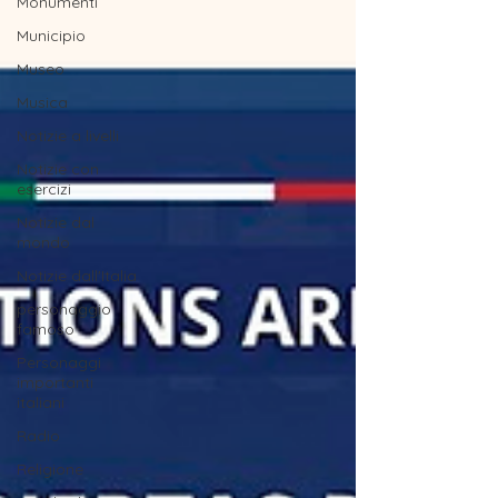
Monumenti
Municipio
Museo
Musica
Notizie a livelli
Notizie con
esercizi
Notizie dal
mondo
Notizie dall'Italia
personaggio
famoso
Personaggi
importanti
italiani
Radio
Religione