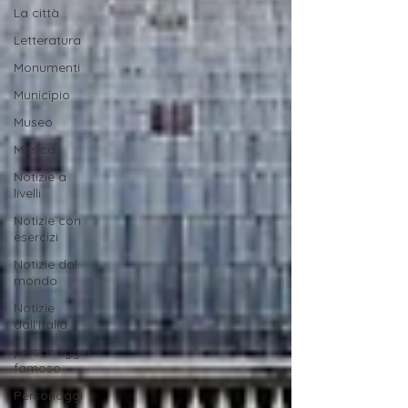
La città
Letteratura
Monumenti
Municipio
Museo
Musica
Notizie a
livelli
Notizie con
esercizi
Notizie dal
mondo
Notizie
dall'Italia
personaggio
famoso
Personaggi