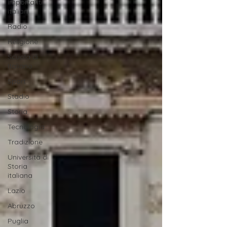
importanti
italiani
Radio
Religione
Scuola di
Italiano
Sport
Stadio
Storia
Tecnologia
Tradizione
Università di
Storia
italiana
Lazio
Abruzzo
Puglia