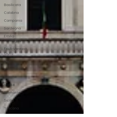
Basilicata
Calabria
Campania
Sardegna
Emilia-
Romagna
Friuli-Venezia
Giulia
Liguria
Lombardia
Marche
Molise
Piemonte
Sicilia
Toscana
Trentino-Alto