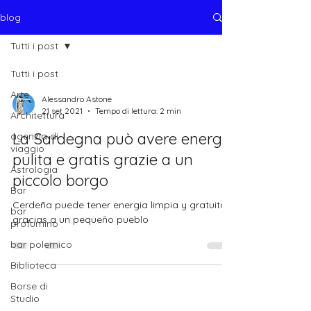
blog
Tutti i post
Tutti i post
Arte
Alessandro Astone
21 set 2021
Tempo di lettura: 2 min
Architettura
La Sardegna può avere energia
agenzia di
viaggio
pulita e gratis grazie a un
Astrologia
piccolo borgo
Bar
Cerdeña puede tener energia limpia y gratuita
bar
gracias a un pequeño pueblo
profumino
bar polemico
Biblioteca
Borse di
Studio