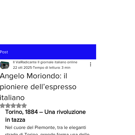
Post
Il ValRadicante Il giornale italiano online
22 ott 2025
Tempo di lettura: 3 min
Angelo Moriondo: il
pioniere dell’espresso
italiano
Valutazione NaN stelle su 5.
Torino, 1884 – Una rivoluzione 
in tazza
Nel cuore del Piemonte, tra le eleganti 
strade di Torino, prende forma una delle 