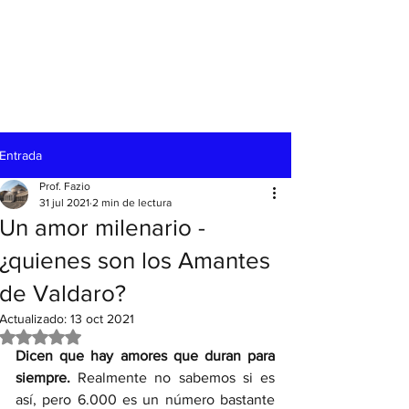
Entrada
Prof. Fazio
31 jul 2021
2 min de lectura
Un amor milenario -
¿quienes son los Amantes
de Valdaro?
Actualizado:
13 oct 2021
Obtuvo NaN de 5 estrellas.
Dicen que hay amores que duran para 
siempre.
 Realmente no sabemos si es 
así, pero 6.000 es un número bastante 