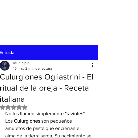
Entrada
Municipio
15 may
2 min de lectura
Culurgiones Ogliastrini - El
ritual de la oreja - Receta
italiana
Obtuvo NaN de 5 estrellas.
No los llamen simplemente "ravioles". 
Los 
Culurgiones
 son pequeños 
amuletos de pasta que encierran el 
alma de la tierra sarda. Su nacimiento se 