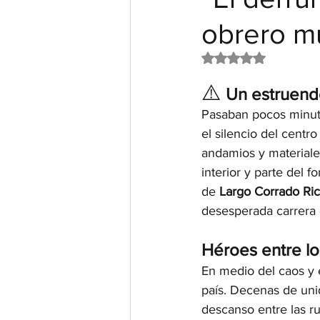
obrero mu
Obtuvo NaN de 5 e
⚠️
Un estruend
Pasaban pocos minut
el silencio del centro
andamios y materiale
interior y parte del f
de 
Largo Corrado Ric
desesperada carrera 
Héroes entre l
En medio del caos y e
país. Decenas de uni
descanso entre las rui