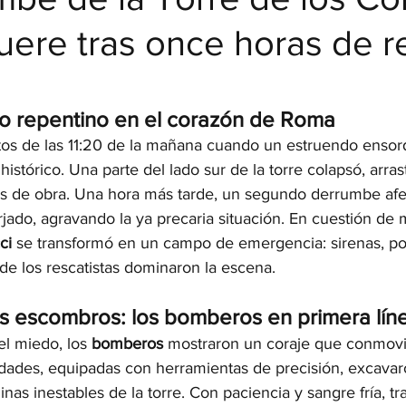
ere tras once horas de r
strellas.
o repentino en el corazón de Roma
os de las 11:20 de la mañana cuando un estruendo ensor
 histórico. Una parte del lado sur de la torre colapsó, arra
s de obra. Una hora más tarde, un segundo derrumbe afec
orjado, agravando la ya precaria situación. En cuestión de 
ci
 se transformó en un campo de emergencia: sirenas, pol
de los rescatistas dominaron la escena.
os escombros: los bomberos en primera lín
l miedo, los 
bomberos
 mostraron un coraje que conmovió
dades, equipadas con herramientas de precisión, excavar
nas inestables de la torre. Con paciencia y sangre fría, tr