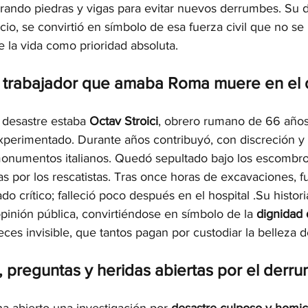
rando piedras y vigas para evitar nuevos derrumbes. Su d
cio, se convirtió en símbolo de esa fuerza civil que no se 
ge la vida como prioridad absoluta.
el trabajador que amaba Roma muere en el
l desastre estaba 
Octav Stroici
, obrero rumano de 66 años
experimentado. Durante años contribuyó, con discreción y o
monumentos italianos. Quedó sepultado bajo los escombro
s por los rescatistas. Tras once horas de excavaciones, f
do crítico; falleció poco después en el hospital .Su histo
pinión pública, convirtiéndose en símbolo de la 
dignidad 
ces invisible, que tantos pagan por custodiar la belleza de 
, preguntas y heridas abiertas por el derru