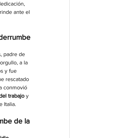
edicación, 
rinde ante el 
 derrumbe 
, padre de 
rgullo, a la 
s y fue 
ue rescatado 
ria conmovió 
del trabajo
 y 
Italia.
mbe de la 