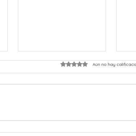
Obtuvo 0 de 5 estrellas.
Aún no hay calificaci
Espiarnos será ahora legal. El
La ap
Parlamento Europeo ha
elect
aprobado el «Chat Control
en la
1.0».