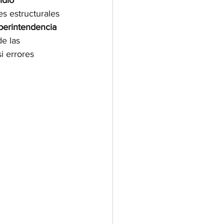
idio 
s estructurales 
perintendencia 
e las 
i errores 