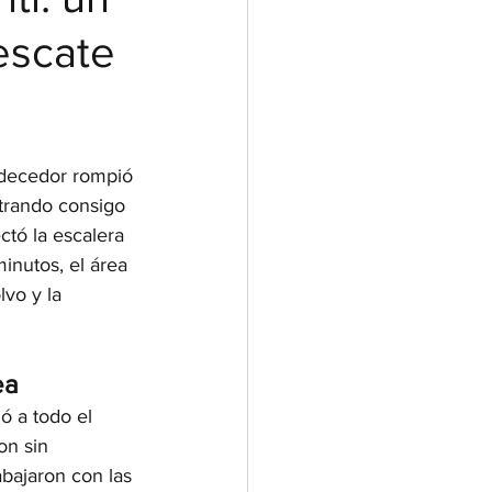
escate
decedor rompió 
strando consigo 
tó la escalera 
minutos, el área 
vo y la 
ea
 a todo el 
on sin 
abajaron con las 