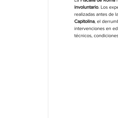
La 
Fiscalía de Roma
 
involuntario
. Los exp
realizadas antes de l
Capitolina
, el derrum
intervenciones en edi
técnicos, condiciones