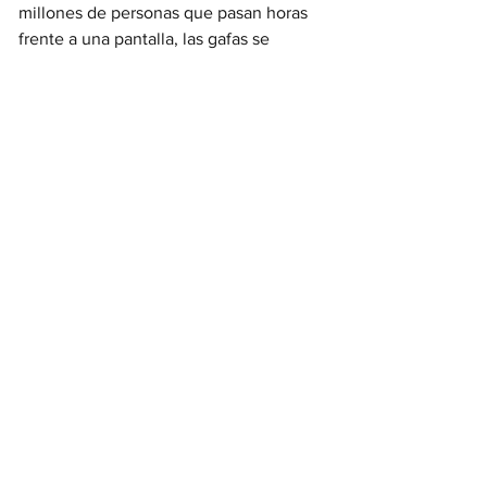
millones de personas que pasan horas 
frente a una pantalla, las gafas se 
confirman como una invención 
plenamente vigente. Nacidas en Italia 
en la Edad Media, hoy evolucionan 
hacia lentes digitales, gafas inteligentes 
y dispositivos de realidad aumentada. 
No solo mejoran la vista, sino que 
también se convierten en herramientas 
tecnológicas que combinan salud, 
diseño e innovación.
Un legado que dialoga 
con el presente
Mirar estas invenciones significa 
reconocer que Italia no solo tiene un 
pasado glorioso, sino también un papel 
en el presente y en el futuro. La pila de 