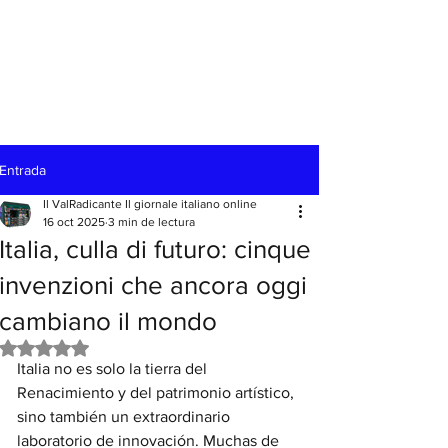
Entrada
Il ValRadicante Il giornale italiano online
16 oct 2025
3 min de lectura
Italia, culla di futuro: cinque
invenzioni che ancora oggi
cambiano il mondo
Obtuvo NaN de 5 estrellas.
Italia no es solo la tierra del 
Renacimiento y del patrimonio artístico, 
sino también un extraordinario 
laboratorio de innovación. Muchas de 