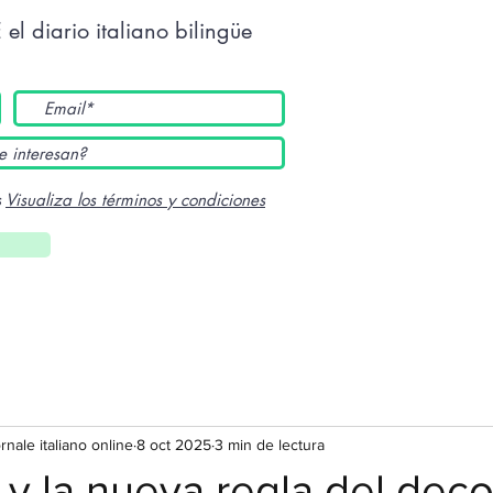
E
el diario italiano bilingüe
s
Visualiza los términos y condiciones
ornale italiano online
8 oct 2025
3 min de lectura
y la nueva regla del deco