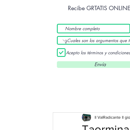
Recibe GRTATIS ONLIN
Acepto los términos y condicione
Envía
Il ValRadicante Il gi
Taormina 