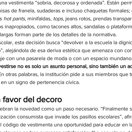
na vestimenta “sobria, decorosa y ordenada”. Están permi
isas de franela, sudaderas e incluso chaquetas formales;
s 
hot pants
, minifaldas, 
tops
, jeans rotos, prendas transpa
 inapropiados, como tacones altos, sandalias o plataforma
argas forman parte de los detalles de la normativa.
colar, esta decisión busca “devolver a la escuela la digni
”, alejándola de esa deriva estética que amenaza con con
aje con una pasarela de moda o con un espacio mundano
vestirse no es solo un asunto personal, sino también un a
 En otras palabras, la institución pide a sus miembros que 
 en un signo de pertenencia cívica.
 favor del decoro
lebran la novedad como un paso necesario. “Finalmente 
zación consumista que invade los pasillos escolares”, afi
l código de vestimenta una oportunidad para educar en l