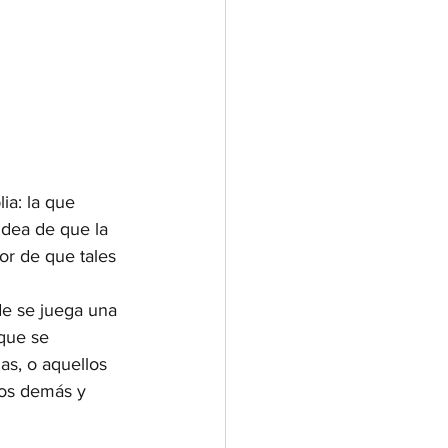
ia: la que 
 idea de que la 
or de que tales 
de se juega una 
que se 
s, o aquellos 
los demás y 