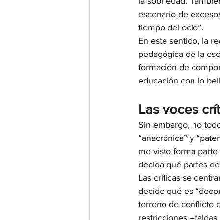
la sobriedad. Tambié
escenario de excesos,
tiempo del ocio”.
En este sentido, la r
pedagógica de la escu
formación de comporta
educación con lo bello
Las voces crí
Sin embargo, no todo
“anacrónica” y “pater
me visto forma parte
decida qué partes de
Las críticas se centra
decide qué es “decoro
terreno de conflicto 
restricciones –faldas 