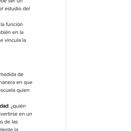
ebe ser un 
l estudio del 
la función 
bién en la 
e vincula la 
 medida de 
a manera en que 
escuela quien 
idad
: ¿quién 
vertirse en un 
s de las 
dente la 