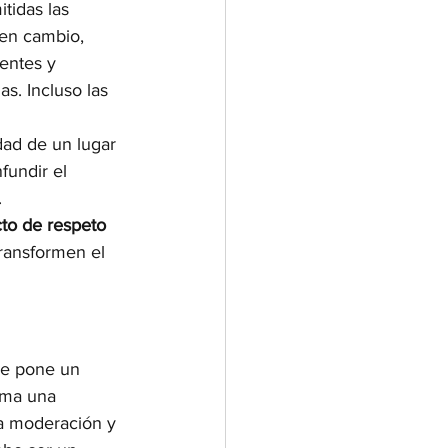
tidas las 
 en cambio, 
rentes y 
s. Incluso las 
dad de un lugar 
fundir el 
.
cto de respeto 
transformen el 
se pone un 
rma una 
a moderación y 