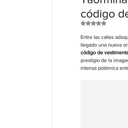
código d
Obtuvo NaN de 5 e
Entre las calles adoq
llegado una nueva or
código de vestiment
prestigio de la image
intensa polémica entr