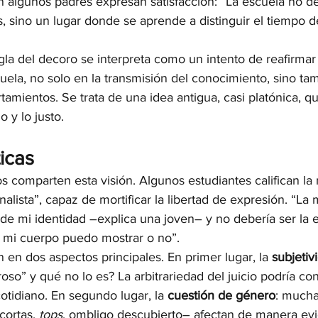
n algunos padres expresan satisfacción: “La escuela no d
 sino un lugar donde se aprende a distinguir el tiempo de
egla del decoro se interpreta como un intento de reafirmar 
ela, no solo en la transmisión del conocimiento, sino tam
mientos. Se trata de una idea antigua, casi platónica, qu
 y lo justo.
ticas
s comparten esta visión. Algunos estudiantes califican la
nalista”, capaz de mortificar la libertad de expresión. “L
 de mi identidad –explica una joven– y no debería ser la 
 mi cuerpo puedo mostrar o no”.
n en dos aspectos principales. En primer lugar, la 
subjetiv
so” y qué no lo es? La arbitrariedad del juicio podría con
cotidiano. En segundo lugar, la 
cuestión de género
: mucha
cortas, 
tops
, ombligo descubierto– afectan de manera evi