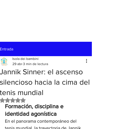
Entrada
Isola dei bambini
29 abr
3 min de lectura
Jannik Sinner: el ascenso
silencioso hacia la cima del
tenis mundial
Obtuvo NaN de 5 estrellas.
Formación, disciplina e 
identidad agonística
En el panorama contemporáneo del 
tenis mundial, la trayectoria de Jannik 