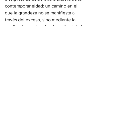
contemporaneidad: un camino en el 
que la grandeza no se manifiesta a 
través del exceso, sino mediante la 
medida, la constancia y la profundidad. 
El número uno del mundo se convierte 
así no solo en un título, sino en un 
horizonte dinámico desde el cual seguir 
interrogando los límites de lo posible y 
reescribir, punto a punto, su propia 
historia.