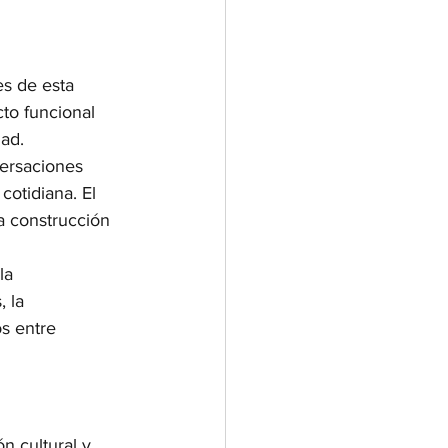
s de esta 
cto funcional 
dad.
versaciones 
otidiana. El 
a construcción 
la 
 la 
s entre 
n cultural y 