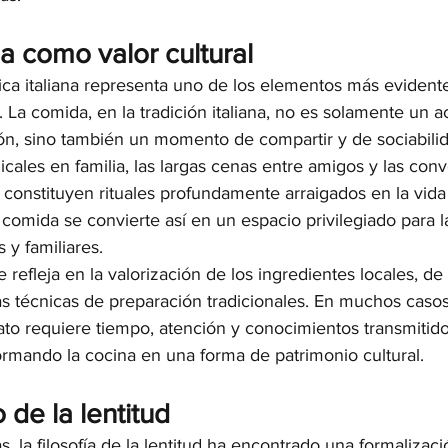
a como valor cultural
ica italiana representa uno de los elementos más evidente
ud. La comida, en la tradición italiana, no es solamente un a
ión, sino también un momento de compartir y de sociabili
ales en familia, las largas cenas entre amigos y las con
constituyen rituales profundamente arraigados en la vida c
comida se convierte así en un espacio privilegiado para l
 y familiares.
 refleja en la valorización de los ingredientes locales, de 
as técnicas de preparación tradicionales. En muchos casos,
ato requiere tiempo, atención y conocimientos transmitido
ormando la cocina en una forma de patrimonio cultural.
 de la lentitud
, la filosofía de la lentitud ha encontrado una formalizació