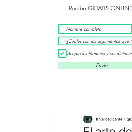
Recibe GRTATIS ONLIN
Acepto los términos y condicione
Envía
Il ValRadicante Il gi
El arte d