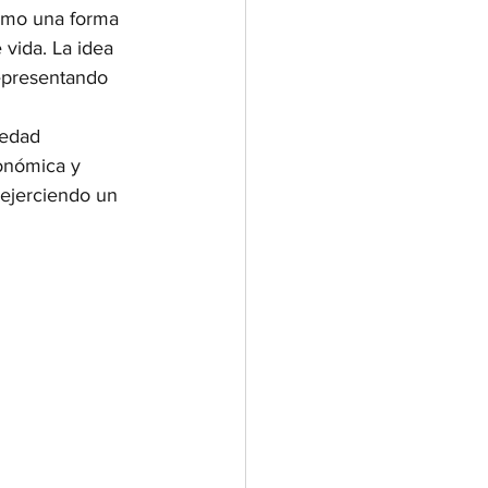
como una forma 
 vida. La idea 
representando 
iedad 
onómica y 
 ejerciendo un 