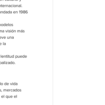
nternacional. 
fundada en 1986 
modelos 
na visión más 
ueve una 
e la 
a lentitud puede 
balizado.
lo de vida 
os, mercados 
 el que el 