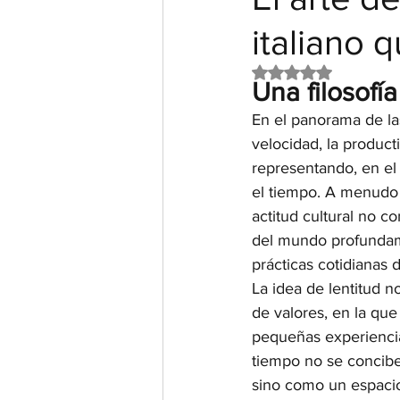
italiano 
Obtuvo NaN de 5 e
Una filosofía
En el panorama de l
velocidad, la producti
representando, en el 
el tiempo. A menudo d
actitud cultural no c
del mundo profundamen
prácticas cotidianas d
La idea de lentitud no
de valores, en la que 
pequeñas experiencias
tiempo no se concib
sino como un espacio 