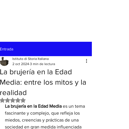
Entrada
Istituto di Storia Italiana
2 oct 2024
3 min de lectura
La brujería en la Edad
Media: entre los mitos y la
realidad
Obtuvo NaN de 5 estrellas.
La brujería en la Edad Media
 es un tema 
fascinante y complejo, que refleja los 
miedos, creencias y prácticas de una 
sociedad en gran medida influenciada 