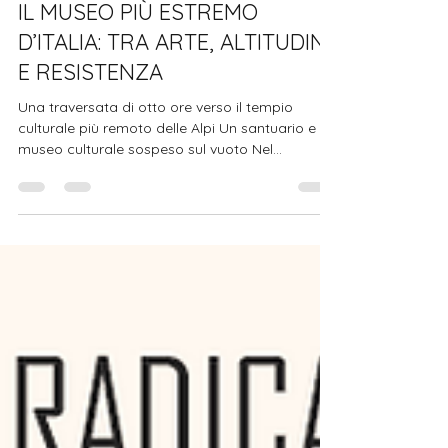
3 dic 2025
Tempo di lettura: 3 min
IL MUSEO PIÙ ESTREMO
D’ITALIA: TRA ARTE, ALTITUDINE
E RESISTENZA
Una traversata di otto ore verso il tempio
culturale più remoto delle Alpi Un santuario e
museo culturale sospeso sul vuoto Nel
panorama museale europeo, dove accessibilità
e centralità dettano spesso norme e flussi,
esiste un’eccezione che trascende ogni logica
contemporanea: un museo italiano situato oltre
i 2.300 metri di altitudine, raggiungibile
esclusivamente dopo un cammino di otto ore
attraverso sentieri alpini severi, creste esposte e
un silenzio minerale che sembra