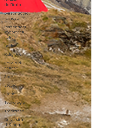
dall'Italia
personaggio
famoso
Personaggi
importanti
italiani
Radio
Religione
Scuola di
Italiano
Sport
Stadio
Storia
Tecnologia
Tradizione
Università
di Storia