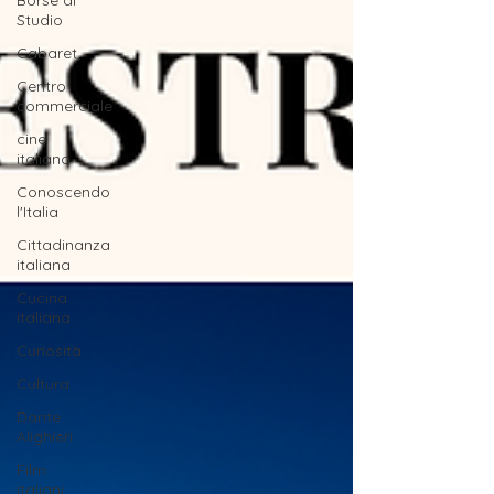
Borse di
Studio
Cabaret
Centro
commerciale
cine
italiano
Conoscendo
l'Italia
Cittadinanza
italiana
Cucina
italiana
Curiosità
Cultura
Dante
Alighieri
Film
italiani