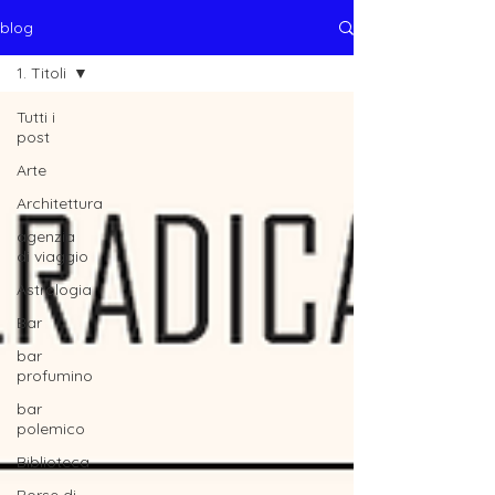
blog
1. Titoli
Tutti i
post
Arte
Architettura
agenzia
di viaggio
Astrologia
Bar
bar
profumino
bar
polemico
Biblioteca