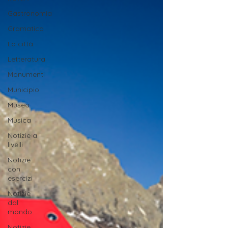
Gastronomia
Gramatica
La città
Letteratura
Monumenti
Municipio
Museo
Musica
Notizie a
livelli
Notizie
con
esercizi
Notizie
dal
mondo
Notizie