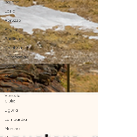
italiana
Lazio
Abruzzo
Puglia
Basilicata
Calabria
Campania
Sardegna
Emilia-
Romagna
Friuli-
Venezia
Giulia
Liguria
Lombardia
Marche