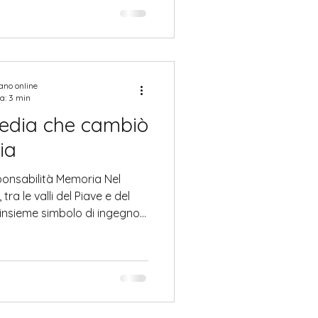
iano online
a: 3 min
agedia che cambiò
ia
sponsabilità Memoria Nel
tra le valli del Piave e del
 insieme simbolo di ingegno
nt. Il 9 ottobre 1963, alle
ale precipitò dal Monte Toc
erando un’onda d’acqua che
n pochi minuti Longarone e
 di dieci minuti, morirono
la notte