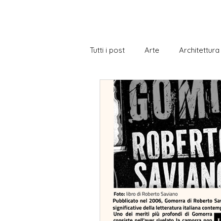
Tutti i post
Arte
Architettura
Biblioteca
Borse di Studio
Cittadinanza italiana
Cucina 
Gastronomia
Gramatica
Notizie a livelli
Notizie con e