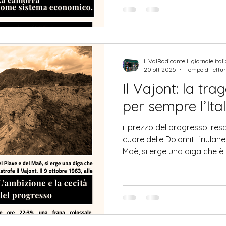
Il ValRadicante Il giornale ital
20 ott 2025
Tempo di lettur
Il Vajont: la tr
per sempre l’Ital
il prezzo del progresso: re
cuore delle Dolomiti friulane, 
Maè, si erge una diga che è
umano e di catastrofe: il Vajo
ore 22:39, una frana coloss
nel bacino artificiale, gen
superò la diga e travolse i
altri paesi limitrofi. In meno
quasi duemila persone. Quel