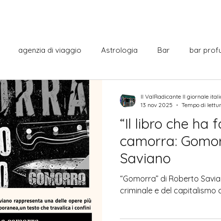
agenzia di viaggio
Astrologia
Bar
bar prof
Cabaret
Centro commerciale
cine italiano
Co
Il ValRadicante Il giornale ital
13 nov 2025
Tempo di lettu
“Il libro che ha 
italiana
Curiosità
Cultura
Dante Alighieri
Film
camorra: Gomor
Saviano
La città
Letteratura
Monumenti
Municipio
“Gomorra” di Roberto Savia
criminale e del capitalism
sercizi
Notizie dal mondo