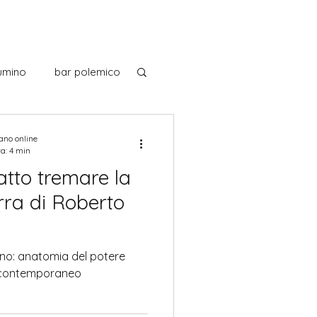
umino
bar polemico
noscendo l'Italia
iano online
ra: 4 min
fatto tremare la
 italiani
ra di Roberto
Museo
Musica
no: anatomia del potere
o contemporaneo