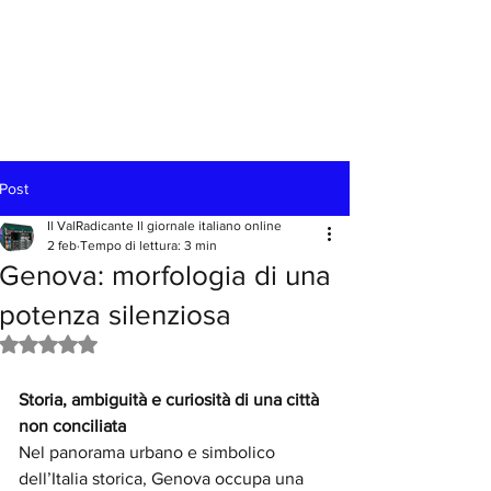
Post
Il ValRadicante Il giornale italiano online
2 feb
Tempo di lettura: 3 min
Genova: morfologia di una
potenza silenziosa
Valutazione NaN stelle su 5.
Storia, ambiguità e curiosità di una città 
non conciliata
Nel panorama urbano e simbolico 
dell’Italia storica, Genova occupa una 